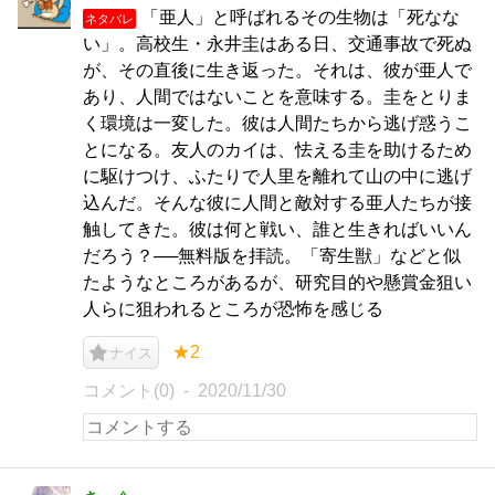
「亜人」と呼ばれるその生物は「死なな
ネタバレ
い」。高校生・永井圭はある日、交通事故で死ぬ
が、その直後に生き返った。それは、彼が亜人で
あり、人間ではないことを意味する。圭をとりま
く環境は一変した。彼は人間たちから逃げ惑うこ
とになる。友人のカイは、怯える圭を助けるため
に駆けつけ、ふたりで人里を離れて山の中に逃げ
込んだ。そんな彼に人間と敵対する亜人たちが接
触してきた。彼は何と戦い、誰と生きればいいん
だろう？──無料版を拝読。「寄生獣」などと似
たようなところがあるが、研究目的や懸賞金狙い
人らに狙われるところが恐怖を感じる
★2
ナイス
コメント(0)
2020/11/30