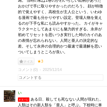
為。 当時の私は1巻のかわいらしい絵柄があった
おかげで手に取りやすかったのだろう。 顔が特徴
的で覚えやすく、高校生が主人公という、いわゆ
る漫画で最も分かりやすい設定。登場人物を覚え
るのが下手な私にも読みやすかった。 カイがキャ
ラクターとしてあまりにも魅力的すぎる。永井が
初めてリセットを思いつき実行した時のカイのあ
の表情が忘れられない。人間と亜人の決定的な
差。そして永井の合理的かつ最速で最適解を思い
ついてしまうところが良い。
★3
ナイス
コメント(0)
2025/12/14
い
ある日、殺しても死なない人間が現れた。
ネタバレ
人類はその新人類を「亜人」と呼ぶ。下校時に車