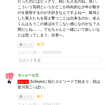
だったのにはビックリ。戦いも入るのね。良い。
こういう気弱というかどこか内向的な少年が殺す
のを覚悟するのが大好きなんですよねー。殺伐と
した亜人たちを迎え撃つことは出来るのか。友人
くんはもうこの後は出てこない感じなのかな？人
間だしね……。でもちゃんと一緒にいて欲しいな
とは思ってしまう。次巻へ。
★25
ナイス
コメント(0)
2025/03/28
ヨショーカ王
3x3eyesに似たエピソードで始まり、絵は
ネタバレ
皆川亮二っぽい。
★2
ナイス
コメント(0)
2024/11/01