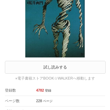
試し読みする
※電子書籍ストアBOOK☆WALKERへ移動します
登録数
4782
登録
ページ数
228
ページ