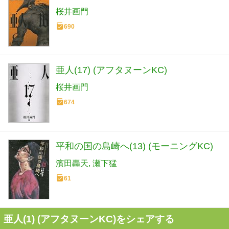
桜井画門
690
亜人(17) (アフタヌーンKC)
桜井画門
674
平和の国の島崎へ(13) (モーニングKC)
濱田轟天
瀬下猛
61
亜人(1) (アフタヌーンKC)をシェアする