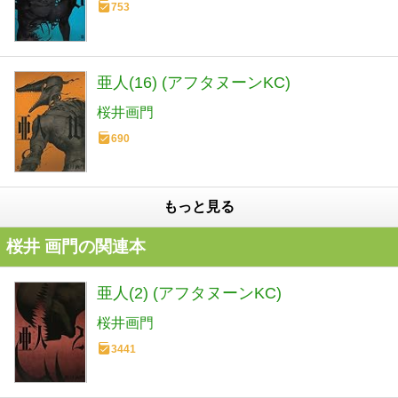
753
亜人(16) (アフタヌーンKC)
桜井画門
690
もっと見る
桜井 画門の関連本
亜人(2) (アフタヌーンKC)
桜井画門
3441