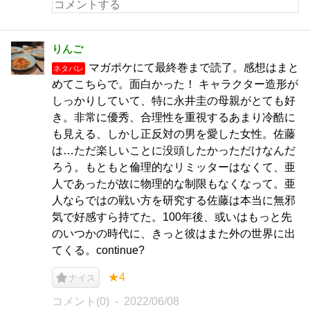
りんご
マガポケにて最終巻まで読了。感想はまと
ネタバレ
めてこちらで。面白かった！ キャラクター造形が
しっかりしていて、特に永井圭の母親がとても好
き。非常に優秀、合理性を重視するあまり冷酷に
も見える、しかし正反対の男を愛した女性。佐藤
は…ただ楽しいことに没頭したかっただけなんだ
ろう。もともと倫理的なリミッターはなくて、亜
人であったが故に物理的な制限もなくなって。亜
人ならではの戦い方を研究する佐藤は本当に無邪
気で好感すら持てた。100年後、或いはもっと先
のいつかの時代に、きっと彼はまた外の世界に出
てくる。continue?
★4
ナイス
コメント(0)
2022/06/08