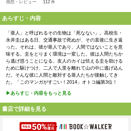
感想・レビュー
112
件
あらすじ・内容
「亜人」と呼ばれるその生物は「死なない」。高校生・
永井圭はある日、交通事故で死ぬが、その直後に生き返
った。それは、彼が亜人であり、人間ではないことを意
味する。圭をとりまく環境は一変した。彼は人間たちか
ら逃げ惑うことになる。友人のカイは怯える圭を助ける
ために駆けつけ、二人で人里を離れて山の中に逃げ込ん
だ。そんな彼に人間と敵対する亜人たちが接触してき
た。「このマンガがすごい！2014」オトコ編第3位！
▶︎あらすじ・内容をもっと見る
書店で詳細を見る