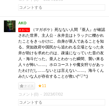
AKO
（マガポケ）死なない人間『亜人』が確認
ネタバレ
された世界。主人公・永井圭はトラックに轢かれ
たことをきっかけに、自身が亜人であることを知
る。突如政府や国民から追われる立場となった永
井が助けを求めたのは、疎遠になっていた昔の友
人・海斗だった。亜人とわかった瞬間、襲い来る
人々が怖い……。ホロコーストや魔女狩りがあっ
たわけだし……ないとは言えない……。海斗くん
みたいな人が存在することが救い(^▽^;)
★11
ナイス
コメント(0)
2023/07/02