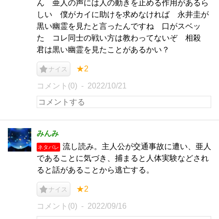
ん 亜人の声には人の動きを止める作用があるら
しい 僕がカイに助けを求めなければ 永井圭が
黒い幽霊を見たと言ったんですね 口がスベッ
た コレ同士の戦い方は教わってないぞ 相殺
君は黒い幽霊を見たことがあるかい？
★2
ナイス
コメント(0)
2022/10/21
みんみ
流し読み。主人公が交通事故に遭い、亜人
ネタバレ
であることに気づき、捕まると人体実験などされ
ると話があることから逃亡する。
★2
ナイス
コメント(0)
2022/09/16