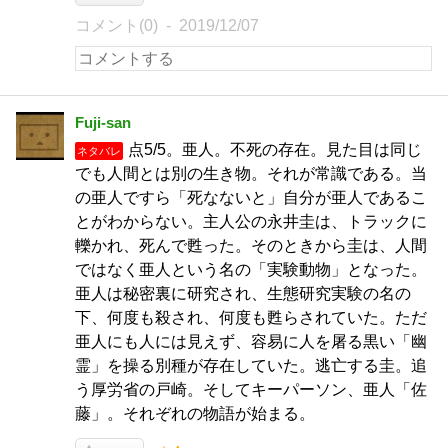
コメント(0)
2019/12/07
Fuji-san
点5/5。亜人。不死の存在。見た目は同じ
ネタバレ
でも人間とは別の生き物。それが常識である。当
の亜人ですら「死なないと」自分が亜人であるこ
とがわからない。主人公の永井圭は、トラックに
轢かれ、死んで甦った。そのときから圭は、人間
ではなく亜人という名の「実験動物」となった。
亜人は秘密裏に研究され、生態研究実験の名の
下、何度も殺され、何度も甦らされていた。ただ
亜人にも人には見えず、容易に人を屠る黒い「幽
霊」を操る別種が存在していた。逃亡する圭。追
う厚労省の戸崎。そしてキーパーソン、亜人「佐
藤」。それぞれの物語が始まる。