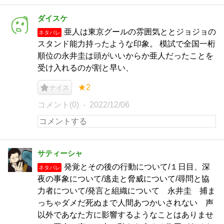
ダイスケ
亜人は東京グールの雰囲気ととジョジョの
ネタバレ
スタンド能力持ったような印象。 模試で全国一桁
順位の永井圭は頭がいいからか亜人だったことを
受け入れるのが割と早い、
★2
ナイス
コメント(0)
2022/12/06
サティーシャ
発覚とその後の行動について/１日目、深
ネタバレ
夜の事象について/逃走と脅威について/尋問と協
力者について/発言と組織について 永井圭 捕ま
っちゃダメだ死ぬまで人間あつかいされない 声
以外であなた方に影響するようなことはありませ