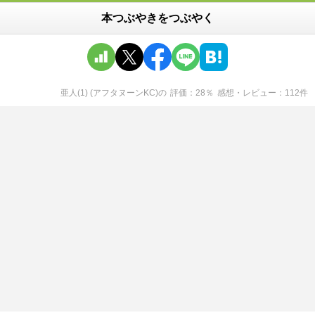
本つぶやきをつぶやく
亜人(1) (アフタヌーンKC)
の
評価
28
％
感想・レビュー
112
件