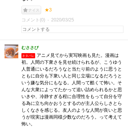
★3
ナイス
コメント(0)
2020/03/25
むささび
アニメ見てから実写映画も見た。漫画は
ネタバレ
初。人間の下衆さを見せ続けられるが、こうゆう
人普通にいるだろうなと当たり前のように思うと
ともに自分も下衆い人と同じ立場になるだろうと
いう嫌な気分にもなる。人間って酷くて怖い。そ
んな大衆によってたかって追い詰められるかと思
いきや、冷静すぎる程に合理性をもって自分を守
る為に立ち向かおうとするのが主人公らしさとら
しくなさを感じる。友人のような人間が良いと思
うが現実は漫画同様少数なのだろう。って考えて
怖い。