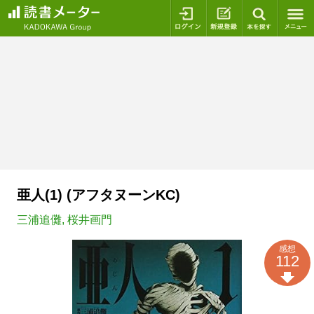
ログイン
新規登録
本を探
亜人(1) (アフタヌーンKC)
三浦追儺
,
桜井画門
感想
112