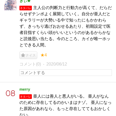
きぃ✬
主人公の判断力と行動力が高くて、だらだ
ネタバレ
らせずテンポよく展開していく。自分が亜人だと
ギャラリーが大勢いる中で知ったにもかかわら
ず、きっちり逃げおおせるあたり、初期設定で医
者目指すくらい頭がいいというのがあるからかな
と読後思い当たる。今のところ、カイが唯一ホッ
とできる人間。
★4
ナイス
コメント(0)
2020/06/12
merry
亜人には善人と悪人がいる。 亜人がなん
ネタバレ
のために存在してるのかいまはナゾ。 亜人になっ
た原因があれなら、もっと存在しててもおかしく
ない。