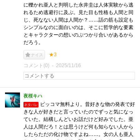
に轢かれ亜人と判明した永井圭は人体実験から逃
れるため逃避行に及ぶ。見た目も性格も人間と同
じ、死なない人間は人間か？……話の筋も設定も
シンプルなのに面白いのは、そこに哲学的な要素
とキャラクターの想いのぶつかり合いがあるから
だろう。
★3
ナイス
コメント(0)
2025/11/16
夜桜キハ
ピッコマ無料より。昔好きな物の発表で好
ネタバレ
きな人が好きだと言っていたのでずっと気になっ
ていた。結構しんどいお話だけど好みでした。亜
人は人間だろ！とは思うけど何も知らない人から
したらただの化け物ですよね……。女の人も亜人