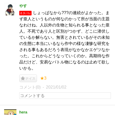
やす
しょっぱなから???の連続がよかった。ま
ネタバレ
ず亜人というものが何なのかって所が当面の主題
なわけね。人以外の生物と知られる事となった亜
人。不死であり人と区別がつかず、どこに潜伏し
ているか解らない。無害とされているがその未知
の生態に本当にいるなら作中の様な凄惨な研究を
される事もあるだろう表現がなかなかエゲツなか
った。これからどうなっていくのか。高期待な作
品だけど、安易なバトル物になるのは止めて欲し
いかも。
★3
ナイス
コメント(0)
2021/01/02
hera