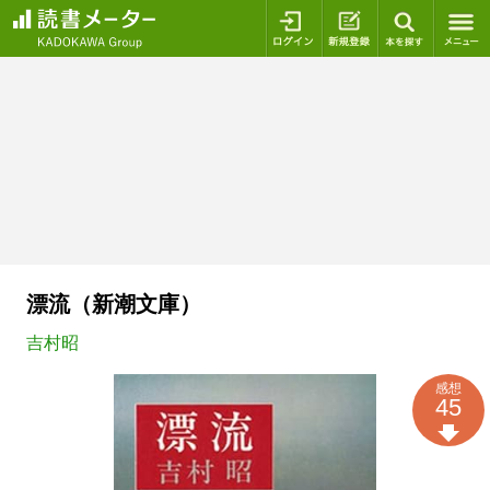
ログイン
新規登録
本を探
漂流（新潮文庫）
吉村昭
感想
45