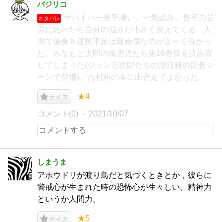
バジリコ
サバイバー長平凄い。一気読み。長平の苦
ネタバレ
労に比べたら自分の悩みが小さく思えてくる。人
間て偏食＆運動不足は致命傷なのがよーく分かっ
た。みなもと太郎の風雲児たち第16巻目を読み直
してしまった(ジョン万次郎たちの漂流時の回想シ
ーンで登場)。吉村昭の本に出合えてよかった。
★4
ナイス
コメント(0)
2021/10/07
しまうま
アホウドリが渡り鳥だと気づくときとか，彼らに
警戒心が生まれた時の恐怖心が生々しい。精神力
というか人間力。
★5
ナイス