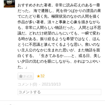
おすすめされた著者。非常に読み応えのある一冊
だった。 海で遭難し、死を待つばかりの漂流の果
てにたどり着く先。極限状況のなかの人間を描く
作品が多い著者。淡々と事象と心象を描きながら
も、非常に人間らしい物語だった。 人間とは不思
議だ。どれだけ絶望のふちにいても、一瞬で変わ
る時がある。振り絞るような希望ではなく、ほん
とうに不思議と滲んでくるような思い。救いのな
い主人公のなかに生まれた思いが、また物語を面
白くする。 「生きてみるか……と、或る日、美し
い夕日の沈むのを眼にしながら、かれはつぶやい
た。」
★32
ナイス
コメント(0)
2021/10/13