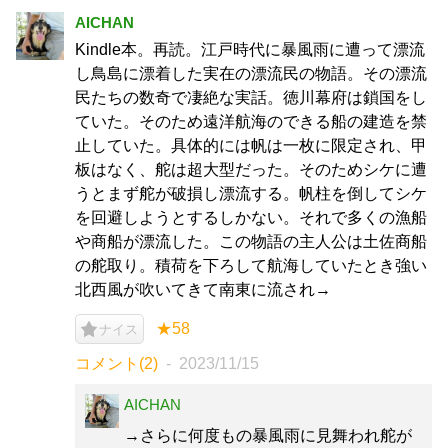
AICHAN
Kindle本。再読。江戸時代に暴風雨に遭って漂流
し鳥島に漂着した実在の漂流民の物語。その漂流
民たちの数奇で凄絶な実話。徳川幕府は鎖国をし
ていた。そのため遠洋航海のできる船の建造を禁
止していた。具体的には帆は一枚に限定され、甲
板はなく、舵は超大型だった。そのためシケに遭
うとまず舵が破損し漂流する。帆柱を倒してシケ
を回避しようとするしかない。それで多くの漁船
や商船が漂流した。この物語の主人公は土佐商船
の舵取り。積荷を下ろして航海していたとき強い
北西風が吹いてきて南東に流され→
★58
ナイス
コメント(2)
2023/11/15
AICHAN
→さらに何度もの暴風雨に見舞われ舵が