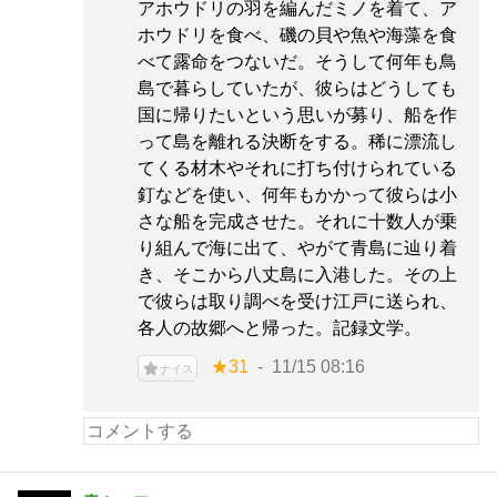
アホウドリの羽を編んだミノを着て、ア
ホウドリを食べ、磯の貝や魚や海藻を食
べて露命をつないだ。そうして何年も鳥
島で暮らしていたが、彼らはどうしても
国に帰りたいという思いが募り、船を作
って島を離れる決断をする。稀に漂流し
てくる材木やそれに打ち付けられている
釘などを使い、何年もかかって彼らは小
さな船を完成させた。それに十数人が乗
り組んで海に出て、やがて青島に辿り着
き、そこから八丈島に入港した。その上
で彼らは取り調べを受け江戸に送られ、
各人の故郷へと帰った。記録文学。
★31
11/15 08:16
ナイス