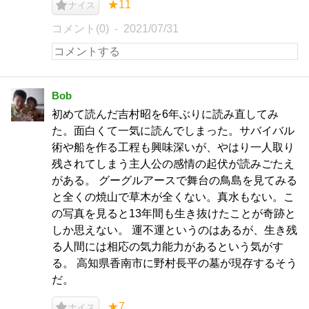
★11
ナイス
コメント(0)
2021/07/31
Bob
初めて読んだ吉村昭を6年ぶりに読み直してみ
た。面白くて一気に読んでしまった。サバイバル
術や船を作る工程も興味深いが、やはり一人取り
残されてしまう主人公の感情の起伏が読みごたえ
がある。 グーグルアースで舞台の鳥島を見てみる
と全くの焼山で草木が全くない。真水もない。こ
の写真を見ると13年間も生き抜けたことが奇跡と
しか思えない。 運不運というのはあるが、生き残
る人間には相応の気力能力があるという気がす
る。 高知県香南市に野村長平の墓が現存するそう
だ。
★7
ナイス