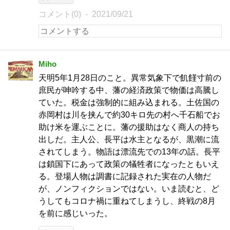
コメント(0)
2021/09/21
Miho
天明5年1月28日のこと。異常気象下で飢饉寸前の
庶民が呻吟する中、藩の経済政策で物価は高騰し
ていた。税金は強制的に組み込まれる。土佐国の
赤岡村は川を挟んで約30キロ先の村へ千石船でお
助け米を運ぶことに。藩の援助はなく商人の持ち
出しだ。主人公、長平は水主となるが、黒潮に流
されてしまう。物語は漂流先での13年の話。長平
は鎖国下にあって政策の犠牲者になったともいえ
る。登場人物は調書に記録された実在の人物だ
が、ノンフィクションではない。いま読むと、ど
うしてもコロナ禍に重ねてしまうし、終戦の8月
を前に感じいった。