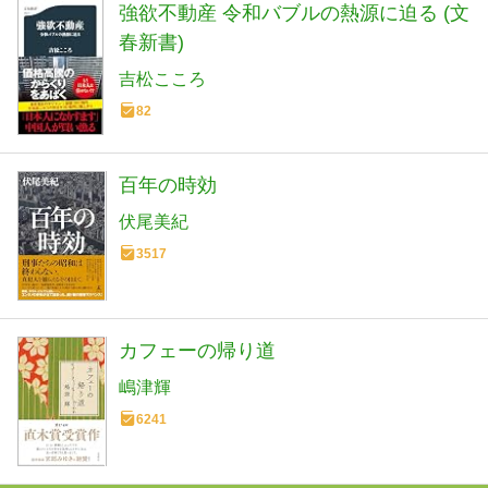
強欲不動産 令和バブルの熱源に迫る (文
春新書)
吉松こころ
82
百年の時効
伏尾美紀
3517
カフェーの帰り道
嶋津輝
6241