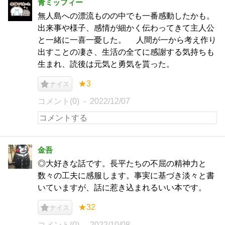
青ミッフィー
無人島への漂流ものの中でも一番感動したかも。
出来事や様子、感情が細かく伝わってきて主人公
と一緒に一喜一憂した。 人間が一から考え作り
出すことの凄さ、生活の全てに感謝する気持ちも
生まれ、読後は元気と勇気を貰った。
★3
ナイス
コメント(0)
2022/12/07
金吾
◎大好きな話です。長平たちの不屈の精神力と
数々の工夫に感服します。事実に基づき淡々と書
いていますが、話に惹き込まれるいい本です。
★32
ナイス
コメント(0)
2022/10/08