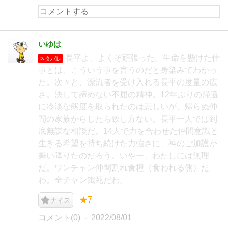
いゆは
長平よ、よくぞ頑張った。生命を懸けた仕
ネタバレ
事とは、こういう事を言うのだと身染みてわかっ
た。次々と、漂流者を受け入れる長平の度量の広
さ。決して諦めない不屈の精神。12年ぶりの帰還
に冷淡な態度を取られたのは悲しいが、帰らぬ仲
間の家族からしたら致し方ない。長平一人では到
底無謀な相談だ。14人で力を合わせた仲間意識と
生きる希望を持ち続けた力強さに、神のご加護が
舞い降りたのだろう。いやー、わたしには無理
だ。ワンチャン仲間割れ食糧（食われる側）だ
わ。全チャン餓死だわ。
★7
ナイス
コメント(0)
2022/08/01