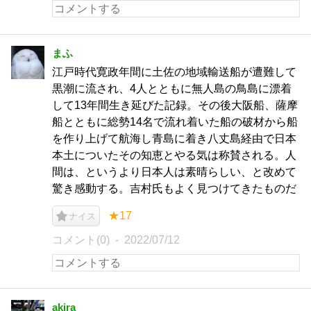
まふ
江戸時代寛政年間に土佐の地域輸送船が遭難して
黒潮に流され、4人とともに無人島の鳥島に漂着
して13年間生き延びた記録。その後大阪船、薩摩
船とともに総勢14名で流れ着いた船の破材から船
を作り上げて航海し青島に着き八丈島経由で日本
本土についたその知恵とやる気は称賛される。人
間は、というより日本人は素晴らしい、と改めて
驚き感動する。吉村氏もよく見つけてきたものだ
★17
ナイス
コメント(0)
2022/07/12
akira