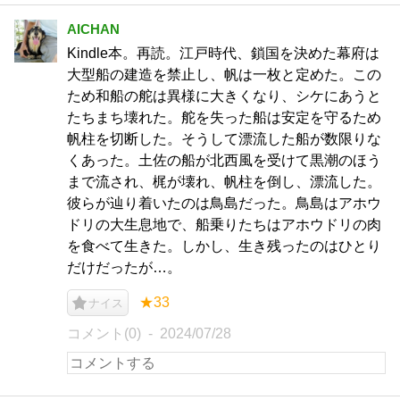
AICHAN
Kindle本。再読。江戸時代、鎖国を決めた幕府は
大型船の建造を禁止し、帆は一枚と定めた。この
ため和船の舵は異様に大きくなり、シケにあうと
たちまち壊れた。舵を失った船は安定を守るため
帆柱を切断した。そうして漂流した船が数限りな
くあった。土佐の船が北西風を受けて黒潮のほう
まで流され、梶が壊れ、帆柱を倒し、漂流した。
彼らが辿り着いたのは鳥島だった。鳥島はアホウ
ドリの大生息地で、船乗りたちはアホウドリの肉
を食べて生きた。しかし、生き残ったのはひとり
だけだったが…。
★33
ナイス
コメント(0)
2024/07/28