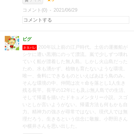
コメント(0)
2021/06/29
ビグ
200年以上前の江戸時代。土佐の運搬船が
ネタバレ
シケに遭い黒潮にのって漂流。嵐で少しずつ壊れ
ていく船が漂着した無人島。しかし火山島だった
ため、水も湧かず、植物も育たないような環境。
唯一、食料にできるものといえばあほう鳥のみ。
そんな環境の中、仲間は次々命を落とし1人生き
残る長平。長平の12年にも及ぶ無人島での生活、
そして帰還を描いたドキュメンタリー小説。スゴ
いとしか言いようがない。帰還方法も何もかも自
力。精神力の強さが尋常ではない。現代人では無
理だろう。生きるという信念に敬服。小野田さん
や横井さんを思い出した。