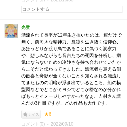
光雲
漂流されて長平が12年生き抜いたのは、運だけで
無く、前向きな精神力、孤独を生き抜く信仰心、
あほうどりが渡り鳥であることに気づく洞察力
や、悲しみながらも音吉たちの死因を分析し、病
気にならないための冷静さを持ち合わせていたか
らこそだと伝わってきました。漂流者を迎える側
の歓喜と舟影が全くないことを知らされる漂流し
てきたものの明暗が浮き出ているところ。船の模
型図などでどこがミヨシでどこが櫓なのか分かれ
ばもっとイメージしやすかったなぁ。吉村さん読
んだの3作目ですが、どの作品も大作です。
★6
ナイス
コメント(0)
2022/09/10