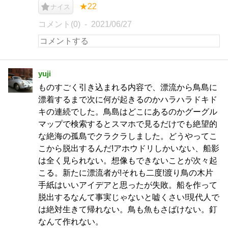
★22
ナイス
コメント(0)
2021/06/27
yuji
ものすごく引き込まれる内容で、漂流から鳥島に
漂着するまで次に何が起きるのかハラハラドキド
キの連続でした。鳥島はどこにあるのかグーグル
マップで検索するとスマホで見るだけでも絶望的
な絶海の孤島でクラクラしました。どうやってこ
こから脱出するんだ!アホウドリしかいない、船影
は全く見られない。想像もできないことが次々起
こる。新たに漂流者が!それも二度!渡り鳥の木片
手紙はいいアイデアと思ったが失敗。船を作って
脱出するなんて事実じゃないと嘘くさい!現代人で
は絶対生きて帰れない。鳥も魚もさばけない。釘
なんて作れない。