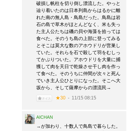
破損し帆柱を切り倒し漂流した。やっと
辿り着いたのは日本列島からはるかに離
れた南の無人島・鳥島だった。鳥島は岩
石の島で草木がほとんどなく、米も失っ
た主人公たちは磯の貝や海藻を拾っては
食べた。そのうち島の上部に登ってみる
とそこは莫大な数のアホウドリが営巣し
ていた。それらを石で殺して羽をむしっ
てかぶりついた。アホウドリを大量に捕
獲して肉を天日で乾燥させ干し肉を作っ
て食べた。そのうちに仲間が次々と死ん
でいき主人公ひとりになった。そこへ大
坂から、そして薩摩からの漂流民→
★30
11/15 08:15
ナイス
AICHAN
→が加わり、十数人で鳥島で暮らした。