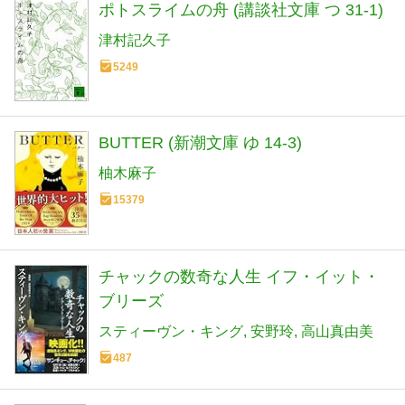
ポトスライムの舟 (講談社文庫 つ 31-1)
津村記久子
5249
BUTTER (新潮文庫 ゆ 14-3)
柚木麻子
15379
チャックの数奇な人生 イフ・イット・
ブリーズ
スティーヴン・キング
安野玲
高山真由美
487