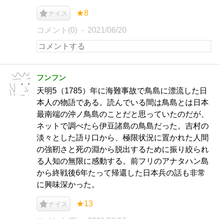
★8
ナイス
コメント(0)
2021/06/20
フンフン
天明5（1785）年に海難事故で鳥島に漂流した日
本人の物語である。読んでいる間は鳥島とは日本
最南端の沖ノ鳥島のことだと思っていたのだが、
ネットで調べたら伊豆諸島の鳥島だった。吉村の
淡々とした語り口から、極限状況に置かれた人間
の強靭さと死の淵から脱出するために振り絞られ
る人知の無限に感動する。前フリのアナタハン島
から終戦後6年たって帰還した日本兵の話も非常
に興味深かった。
★13
ナイス