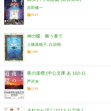
吉田修一
9533
神の蝶、舞う果て
上橋菜穂子
白浜鴎
1580
夜の道標 (中公文庫 あ 102-1)
芦沢央
1239
それからぼくはひとりで歩く