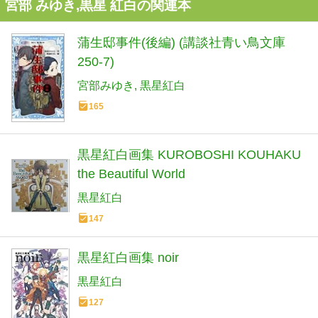
宮部 みゆき,黒星 紅白の関連本
蒲生邸事件(後編) (講談社青い鳥文庫
250-7)
宮部みゆき
黒星紅白
165
黒星紅白画集 KUROBOSHI KOUHAKU
the Beautiful World
黒星紅白
147
黒星紅白画集 noir
黒星紅白
127