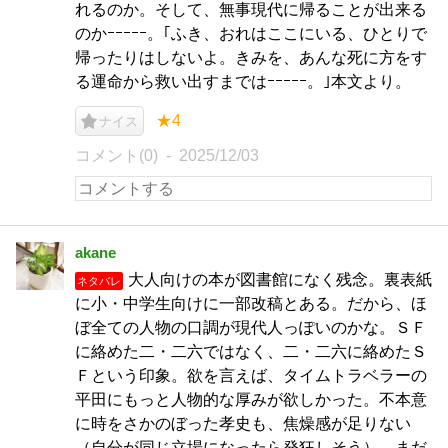
れるのか。そして、無事現代に帰ることが出来る
のかｰｰｰｰｰ。｢ふき、おれはここにいる、ひとりで
帰ったりはしないよ。きみを、あんな死に方をす
る運命から救い出すまではｰｰｰｰｰ。｣本文より。
★4
ナイス
コメント(0)
2025/12/03
akane
大人向けの本が図書館になく残念。裏表紙
ネタバレ
に小・中学生向けに一部改稿とある。だから、ほ
ぼ全ての人物の口調が現代人っぽいのかな。ＳＦ
に絡めた二・二六ではなく、二・二六に絡めたＳ
Ｆという印象。欲を言えば、タイムトラベラーの
平田にもっと人物的な厚みが欲しかった。不本意
に時をさかのぼった孝史も、焦燥感が足りない
（自分が同じ立場になったら発狂しそう）。まだ