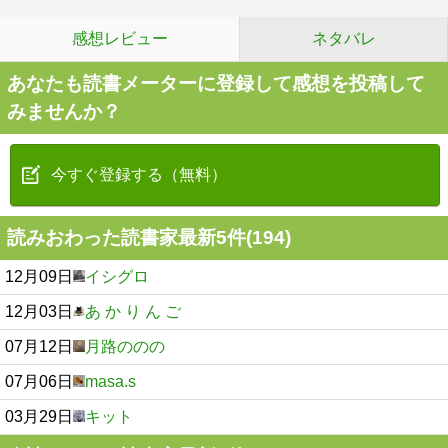
感想レビュー
ネタバレ
あなたも読書メーターに登録して感想を投稿して
みませんか？
今すぐ登録する（無料）
読みおわった読書家最新5件(194)
12月09日
イシグロ
12月03日
あ か り ん ご
07月12日
月路ののの
07月06日
masa.s
03月29日
キット