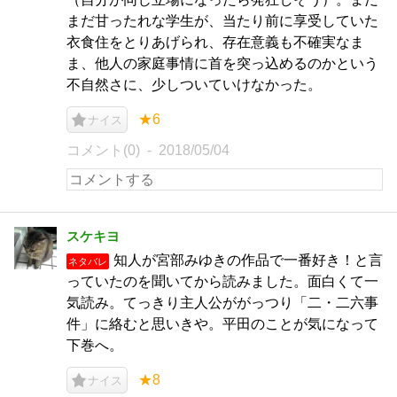
まだ甘ったれな学生が、当たり前に享受していた
衣食住をとりあげられ、存在意義も不確実なま
ま、他人の家庭事情に首を突っ込めるのかという
不自然さに、少しついていけなかった。
★6
ナイス
コメント(0)
2018/05/04
スケキヨ
知人が宮部みゆきの作品で一番好き！と言
ネタバレ
っていたのを聞いてから読みました。面白くて一
気読み。てっきり主人公ががっつり「二・二六事
件」に絡むと思いきや。平田のことが気になって
下巻へ。
★8
ナイス