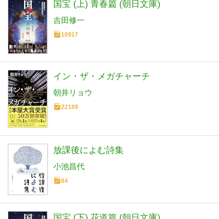
国宝 (上) 青春篇 (朝日文庫)
吉田修一
10917
イン・ザ・メガチャーチ
朝井リョウ
22189
放課後によむ詩集
小池昌代
84
国宝 (下) 花道篇 (朝日文庫)