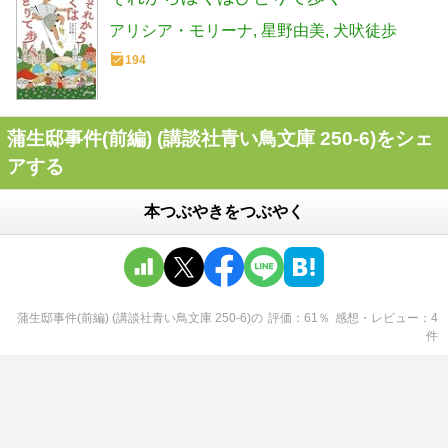
アリシア・モリーナ
星野由美
犬吠徒歩
194
蒲生邸事件(前編) (講談社青い鳥文庫 250-6)をシェ
アする
本つぶやきをつぶやく
蒲生邸事件(前編) (講談社青い鳥文庫 250-6)
の
評価
61
％
感想・レビュー
4
件