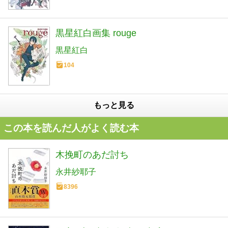
黒星紅白画集 rouge
黒星紅白
104
もっと見る
この本を読んだ人がよく読む本
木挽町のあだ討ち
永井紗耶子
8396