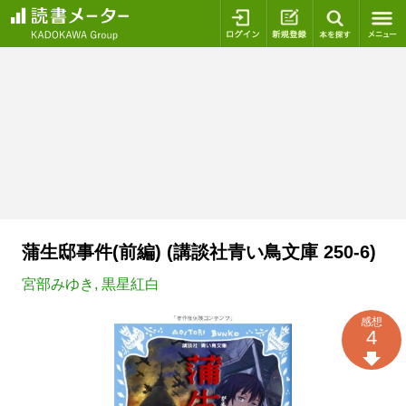
ログイン
新規登録
本を探
蒲生邸事件(前編) (講談社青い鳥文庫 250-6)
宮部みゆき
,
黒星紅白
感想
4