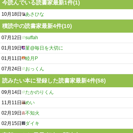
今読んでいる読書家最新1件(1)
10月18日
あさひな
積読中の読書家最新4件(10)
07月12日
suffah
01月19日
菫@毎日を大切に
01月11日
睦月P
07月24日
おっくん
読みたい本に登録した読書家最新4件(58)
09月14日
たかのりくん
11月11日
めい
02月19日
不知火
02月15日
ダイキ