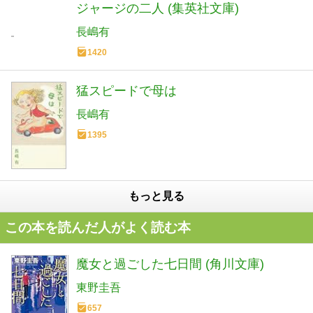
ジャージの二人 (集英社文庫)
長嶋有
1420
猛スピードで母は
長嶋有
1395
もっと見る
この本を読んだ人がよく読む本
魔女と過ごした七日間 (角川文庫)
東野圭吾
657