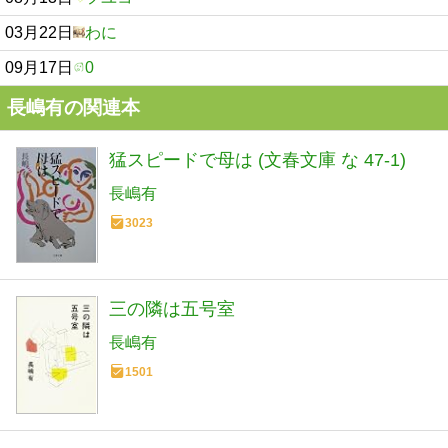
03月22日
わに
09月17日
0
長嶋有の関連本
猛スピードで母は (文春文庫 な 47-1)
長嶋有
3023
三の隣は五号室
長嶋有
1501