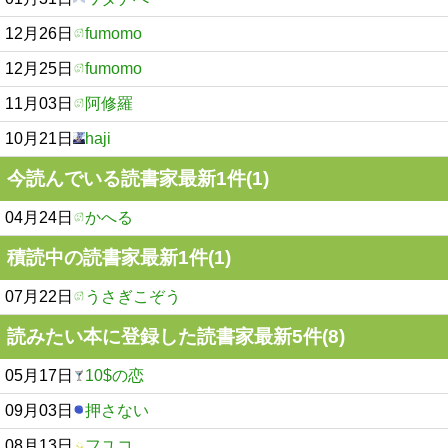
12月26日
fumomo
12月25日
fumomo
11月03日
阿修羅
10月21日
haji
今読んでいる読書家最新1件(1)
04月24日
かへる
積読中の読書家最新1件(1)
07月22日
うさぎこぞう
読みたい本に登録した読書家最新5件(8)
05月17日
10$の恋
09月03日
押さない
08月13日
フユコ