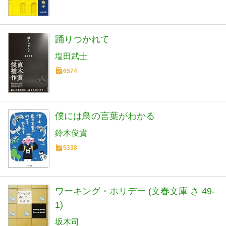
踊りつかれて
塩田武士
6574
僕には鳥の言葉がわかる
鈴木俊貴
5338
ワーキング・ホリデー (文春文庫 さ 49-
1)
坂木司