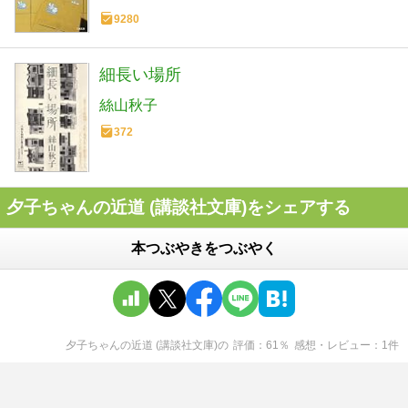
9280
細長い場所
絲山秋子
372
夕子ちゃんの近道 (講談社文庫)をシェアする
本つぶやきをつぶやく
夕子ちゃんの近道 (講談社文庫)
の
評価
61
％
感想・レビュー
1
件