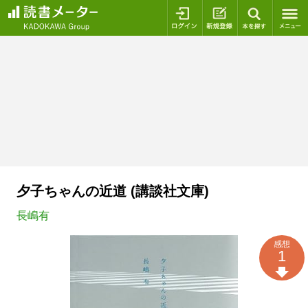
ログイン
新規登録
本を探
夕子ちゃんの近道 (講談社文庫)
長嶋有
感想
1