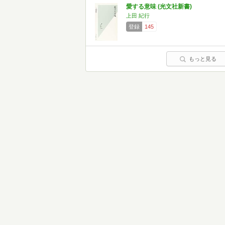
愛する意味 (光文社新書)
上田 紀行
登録
145
もっと見る