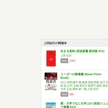
上田紀行の関連本
生きる意味 (岩波新書 新赤版 931)
上田 紀行
登録
1062
リーダーの教養書 (News Picks
Book)
出口 治明,楠木 建,猪瀬 直樹,岡島 悦子,
島 聡,大竹 文雄,長谷川 眞理子,森田 真生
大室 正志,岡本 裕一朗,上田 紀行
登録
560
新・大学でなにを学ぶか (岩波ジュ
ア新書 912)