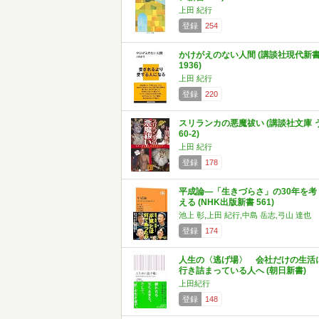
上田 紀行
登録
254
かけがえのない人間 (講談社現代新
1936)
上田 紀行
登録
220
スリランカの悪魔祓い (講談社文庫 
60-2)
上田 紀行
登録
178
平成論―「生きづらさ」の30年を考
える (NHK出版新書 561)
池上 彰,上田 紀行,中島 岳志,弓山 達也
登録
174
人生の〈逃げ場〉 会社だけの生活
行き詰まっている人へ (朝日新書)
上田紀行
登録
148