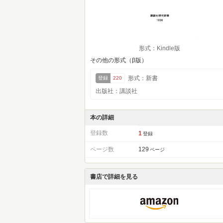
形式：Kindle版
その他の形式（β版）
形式：新書
登録
220
出版社：講談社
本の詳細
登録数
1
登録
ページ数
129
ページ
書店で詳細を見る