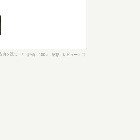
、古典を読む
の
評価
100
感想・レビュー
2
％
件