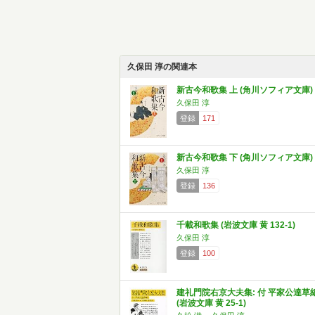
久保田 淳の関連本
新古今和歌集 上 (角川ソフィア文庫)
久保田 淳
登録
171
新古今和歌集 下 (角川ソフィア文庫)
久保田 淳
登録
136
千載和歌集 (岩波文庫 黄 132-1)
久保田 淳
登録
100
建礼門院右京大夫集: 付 平家公達草
(岩波文庫 黄 25-1)