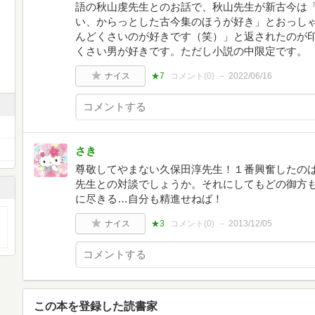
語の秋山虔先生とのお話で、秋山先生が新古今は
い、からっとした古今集のほうが好き」とおっし
んどくさいのが好きです（笑）」と返されたのが
くさい男が好きです。ただし小説の中限定です。
ナイス
★7
コメント(
0
)
2022/06/16
さき
尊敬してやまない久保田淳先生！１番興奮したの
先生との対談でしょうか。それにしてもどの御方
に尽きる…自分も精進せねば！
ナイス
★3
コメント(
0
)
2013/12/05
この本を登録した読書家