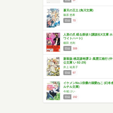
登録
37
蒼天の王土 (角川文庫)
篠原 悠希
登録
70
人形の爪 眠る探偵 I (講談社X文庫 ホ
ワイトハート)
榎田 尤利
登録
308
新装版-桃花源奇譚２-風雲江南行 (中
公文庫 い 92-29)
井上 祐美子
登録
97
イケメンNo.1俳優の溺愛ねこ (幻冬
ルチル文庫)
今城 けい
登録
192