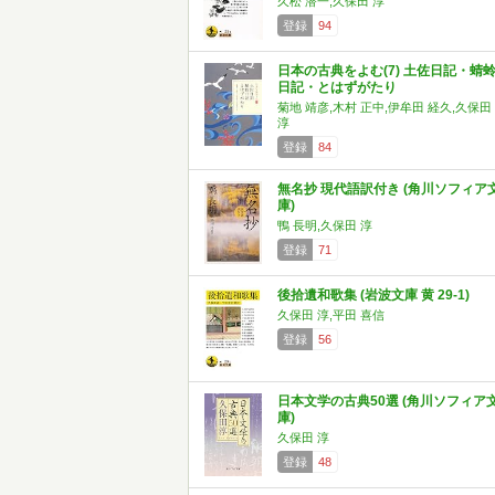
久松 潜一,久保田 淳
登録
94
日本の古典をよむ(7) 土佐日記・蜻
日記・とはずがたり
菊地 靖彦,木村 正中,伊牟田 経久,久保田
淳
登録
84
無名抄 現代語訳付き (角川ソフィア
庫)
鴨 長明,久保田 淳
登録
71
後拾遺和歌集 (岩波文庫 黄 29-1)
久保田 淳,平田 喜信
登録
56
日本文学の古典50選 (角川ソフィア
庫)
久保田 淳
登録
48