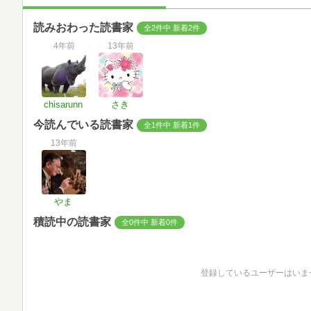
読みおわった読書家
全2件中 新着2件
4年前
13年前
chisarunn
さき
今読んでいる読書家
全1件中 新着1件
13年前
やま
積読中の読書家
全0件中 新着0件
登録しているユーザーはいま