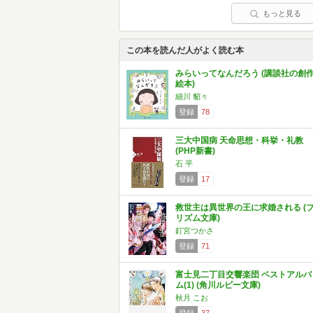
もっと見る
この本を読んだ人がよく読む本
みらいってなんだろう (講談社の創
絵本)
細川 貂々
登録
78
三大中国病 天命思想・科挙・礼教
(PHP新書)
石 平
登録
17
救世主は異世界の王に求婚される (
リズム文庫)
釘宮つかさ
登録
71
富士見二丁目交響楽団 ベストアルバ
ム(1) (角川ルビー文庫)
秋月 こお