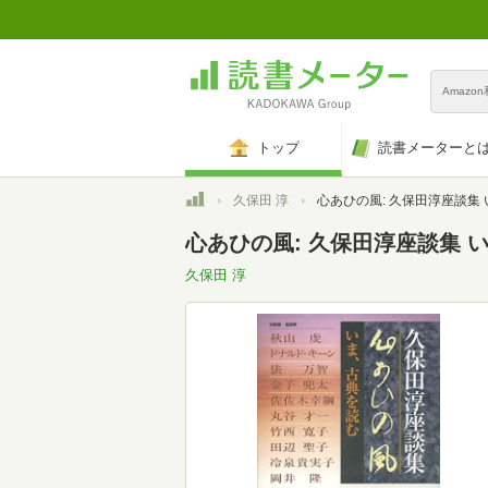
Amazo
トップ
読書メーターと
トップ
久保田 淳
心あひの風: 久保田淳座談集 いま、古
心あひの風: 久保田淳座談集 
久保田 淳