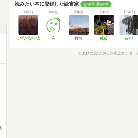
読みたい本に登録した読書家
全5件中 新着5件
2年前
6年前
6年前
7年前
11年前
しずかな午後
A
れお
虎哲
みの
心あひの風: 久保田淳座談集 いま
紙