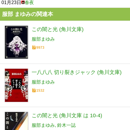
01月23日
春夜
服部 まゆみの関連本
この闇と光 (角川文庫)
服部まゆみ
9973
一八八八 切り裂きジャック (角川文庫)
服部まゆみ
1532
この闇と光 (角川文庫 は 10-4)
服部まゆみ
鈴木一誌