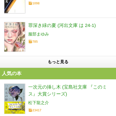
1098
罪深き緑の夏 (河出文庫 は 24-1)
服部まゆみ
785
もっと見る
人気の本
一次元の挿し木 (宝島社文庫 『このミ
ス』大賞シリーズ)
松下龍之介
23417