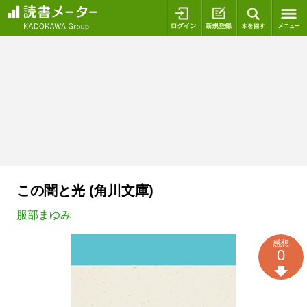
ログイン
新規登録
本を探
この闇と光 (角川文庫)
服部まゆみ
感想
0