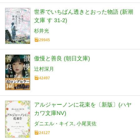
世界でいちばん透きとおった物語 (新潮
文庫 す 31-2)
杉井光
29945
傲慢と善良 (朝日文庫)
辻村深月
42497
アルジャーノンに花束を〔新版〕(ハヤ
カワ文庫NV)
ダニエル・キイス
小尾芙佐
24127