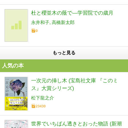
杜と櫻並木の蔭で―学習院での歳月
永井和子
高橋新太郎
0
もっと見る
人気の本
一次元の挿し木 (宝島社文庫 『このミ
ス』大賞シリーズ)
松下龍之介
23430
世界でいちばん透きとおった物語 (新潮