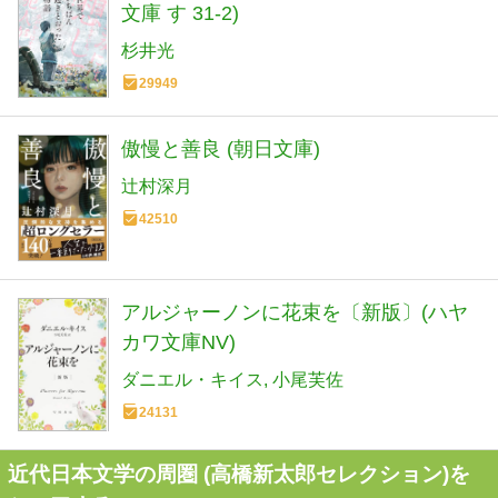
文庫 す 31-2)
杉井光
29949
傲慢と善良 (朝日文庫)
辻村深月
42510
アルジャーノンに花束を〔新版〕(ハヤ
カワ文庫NV)
ダニエル・キイス
小尾芙佐
24131
近代日本文学の周圏 (高橋新太郎セレクション)を