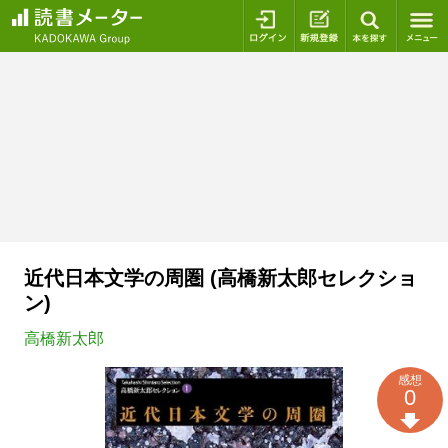
ログイン
新規登録
本を探
近代日本文学の周圏 (高橋新太郎セレクショ
ン)
高橋新太郎
感想
0