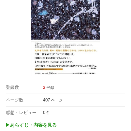
登録数
2
登録
ページ数
407
ページ
感想・レビュー
0
件
▶︎あらすじ・内容を見る