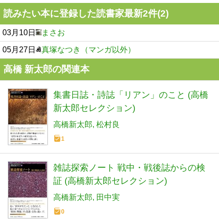
読みたい本に登録した読書家最新2件(2)
03月10日
まさお
05月27日
真塚なつき（マンガ以外）
高橋 新太郎の関連本
集書日誌・詩誌「リアン」のこと (高橋
新太郎セレクション)
高橋新太郎
松村良
1
雑誌探索ノート 戦中・戦後誌からの検
証 (高橋新太郎セレクション)
高橋新太郎
田中実
0