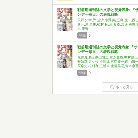
戦前期週刊誌の文学と視覚表象: 『
ンデー毎日』の表現戦略
天野 知幸,尹 芷汐,小澤 純,五島 慶一,西
康一,原 卓史,松村 良,三浦 卓,渡邊 英理,
木 康晋
登録
3
戦前期週刊誌の文学と視覚表象 『サ
ンデー毎日』の表現戦略
荒井真理亜,副田賢二,富永真樹,中村健,
野知幸,尹シ汐,小澤純,五島慶一,西山康一
原卓史,松村良,三浦卓,渡邊英理,青木康
登録
0
もっと見る