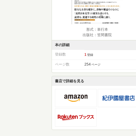
形式：単行本
出版社：笠間書院
本の詳細
登録数
1
登録
ページ数
254
ページ
書店で詳細を見る