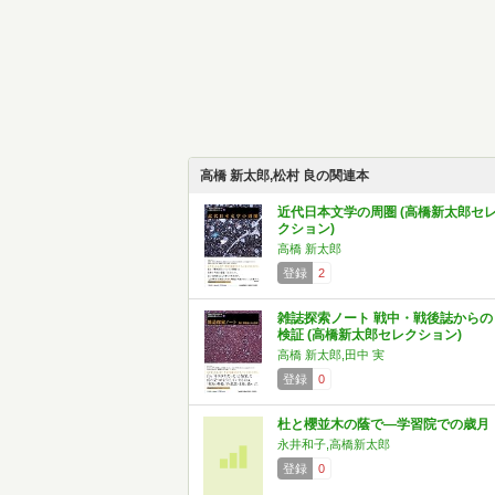
高橋 新太郎,松村 良の関連本
近代日本文学の周圏 (高橋新太郎セ
クション)
高橋 新太郎
登録
2
雑誌探索ノート 戦中・戦後誌からの
検証 (高橋新太郎セレクション)
高橋 新太郎,田中 実
登録
0
杜と櫻並木の蔭で―学習院での歳月
永井和子,高橋新太郎
登録
0