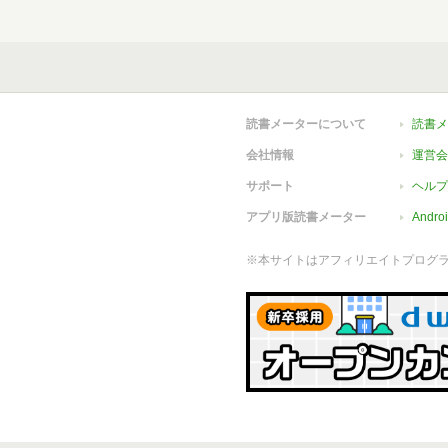
読書メーターについて
読書メ
会社情報
運営会
サポート
ヘルプ
アプリ版読書メーター
Andr
※本サイトはアフィリエイトプログ