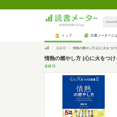
Amazo
トップ
読書メーターと
トップ
遠越 段
情熱の燃やし方 (心に火をつける言葉
情熱の燃やし方 (心に火をつける
遠越 段