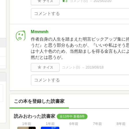
ナイス
★3
コメント(
0
)
2025/02/20
Mmmmh
作者自身の人生を踏まえた明言ピックアップ集に持
うだ』と思う部分もあったが、『いいや私はそう
は十人十色のため、当然励ましを得る金言も人に
然だとは思うが。
ナイス
コメント(
0
)
2019/08/18
この本を登録した読書家
読みおわった読書家
全12件中 新着8件
1年前
1年前
6年前
7年前
8年前