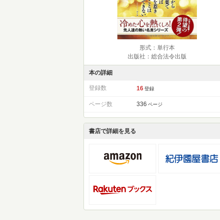
形式：単行本
出版社：総合法令出版
本の詳細
登録数
16
登録
ページ数
336
ページ
書店で詳細を見る