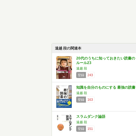
遠越 段の関連本
20代のうちに知っておきたい読書の
ルール23
遠越 段
登録
243
知識を自分のものにする 最強の読書
遠越 段
登録
163
スラムダンク論語
遠越 段
登録
151