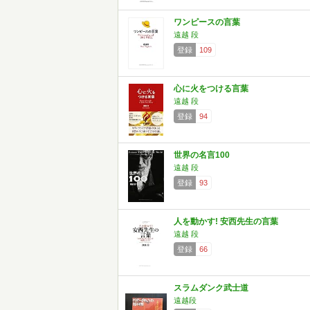
ワンピースの言葉
遠越 段
登録
109
心に火をつける言葉
遠越 段
登録
94
世界の名言100
遠越 段
登録
93
人を動かす! 安西先生の言葉
遠越 段
登録
66
スラムダンク武士道
遠越段