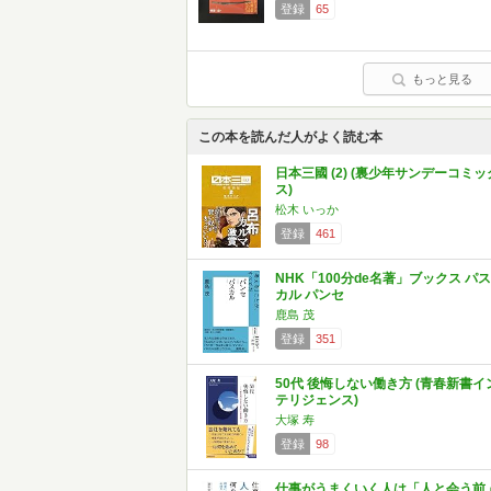
登録
65
もっと見る
この本を読んだ人がよく読む本
日本三國 (2) (裏少年サンデーコミッ
ス)
松木 いっか
登録
461
NHK「100分de名著」ブックス パス
カル パンセ
鹿島 茂
登録
351
50代 後悔しない働き方 (青春新書イ
テリジェンス)
大塚 寿
登録
98
仕事がうまくいく人は「人と会う前