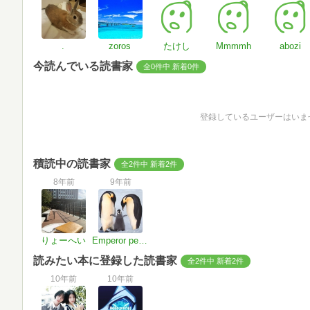
.
zoros
たけし
Mmmmh
abozi
今読んでいる読書家
全0件中 新着0件
登録しているユーザーはいま
積読中の読書家
全2件中 新着2件
8年前
9年前
りょーへい
Emperor penguin
読みたい本に登録した読書家
全2件中 新着2件
10年前
10年前