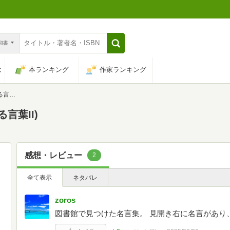
n和書
は
本ランキング
作家ランキング
II)
言葉II)
感想・レビュー
2
全て表示
ネタバレ
zoros
図書館で見つけた名言集。 見開き右に名言があり