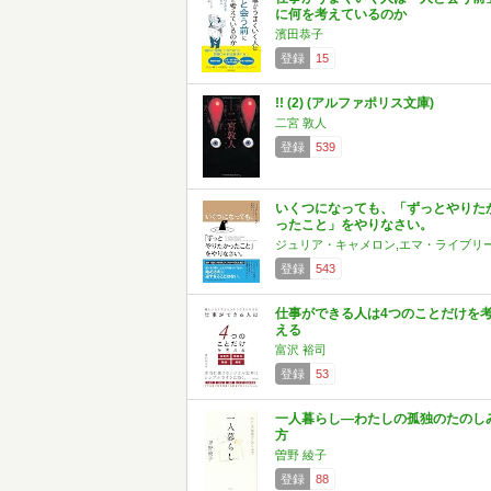
に何を考えているのか
濱田恭子
登録
15
!! (2) (アルファポリス文庫)
二宮 敦人
登録
539
いくつになっても、「ずっとやりた
ったこと」をやりなさい。
ジュリア・キャメロン,エマ・ライブリ
登録
543
仕事ができる人は4つのことだけを
える
富沢 裕司
登録
53
一人暮らし―わたしの孤独のたのし
方
曽野 綾子
登録
88