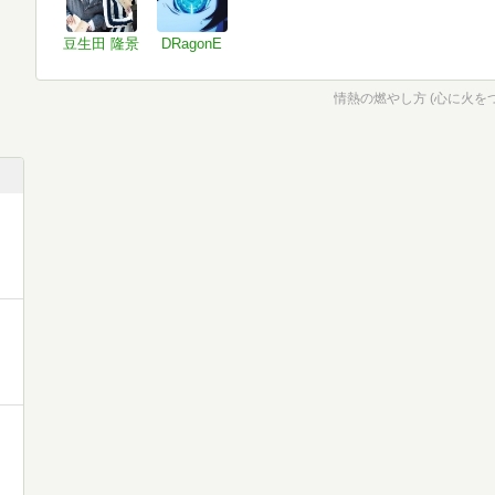
豆生田 隆景
DRagonE
情熱の燃やし方 (心に火をつ