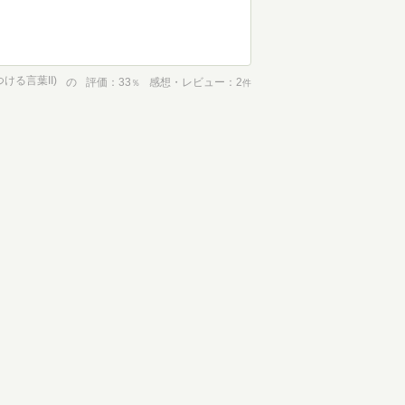
ける言葉II)
の
評価
33
感想・レビュー
2
％
件