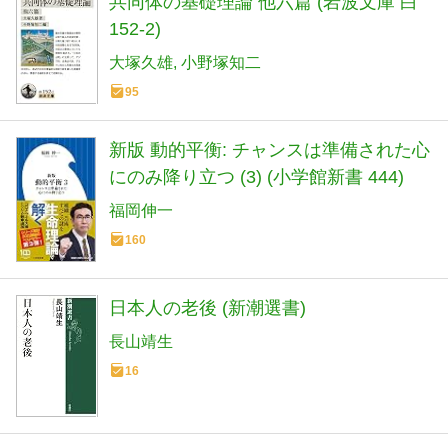
共同体の基礎理論 他六篇 (岩波文庫 白
152-2)
大塚久雄
小野塚知二
95
新版 動的平衡: チャンスは準備された心
にのみ降り立つ (3) (小学館新書 444)
福岡伸一
160
日本人の老後 (新潮選書)
長山靖生
16