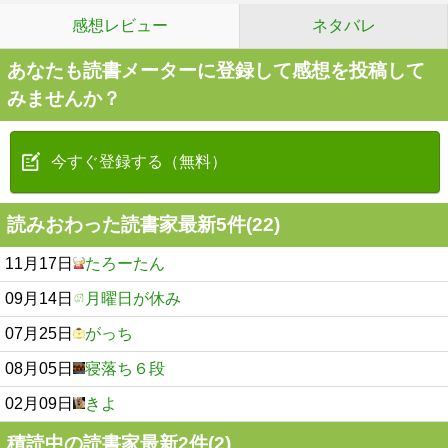
感想レビュー
ネタバレ
あなたも読書メーターに登録して感想を投稿して
みませんか？
今すぐ登録する（無料）
読みおわった読書家最新5件(22)
11月17日
たろーたん
09月14日
月曜日が休み
07月25日
がっち
08月05日
寝落ち６段
02月09日
きよ
積読中の読書家最新2件(2)