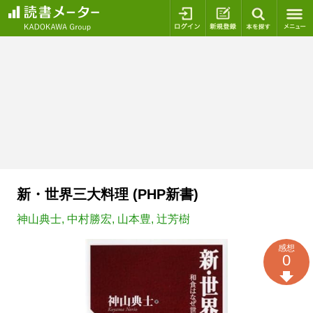
ログイン
新規登録
本を探
新・世界三大料理 (PHP新書)
神山典士
,
中村勝宏
,
山本豊
,
辻芳樹
感想
0