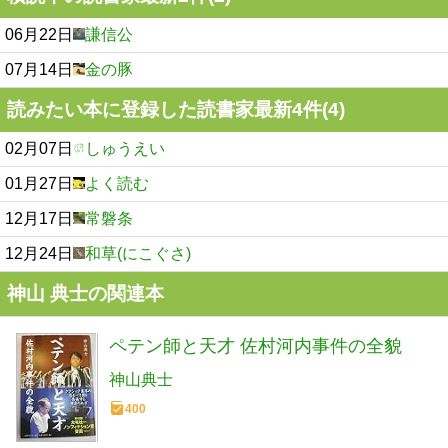
06月22日
謙信公
07月14日
金の豚
読みたい本に登録した読書家最新4件(4)
02月07日
しゅうえい
01月27日
よく読む
12月17日
常磐条
12月24日
和草(にこぐさ)
神山 典士の関連本
ペテン師と天才 佐村河内事件の全貌
神山典士
400