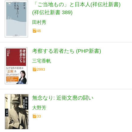
「ご当地もの」と日本人(祥伝社新書)
(祥伝社新書 389)
田村秀
46
考察する若者たち (PHP新書)
三宅香帆
2993
無念なり: 近衛文麿の闘い
大野芳
33