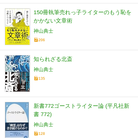
150冊執筆売れっ子ライターのもう恥を
かかない文章術
神山典士
206
知られざる北斎
神山典士
135
新書772ゴーストライター論 (平凡社新
書 772)
神山典士
128