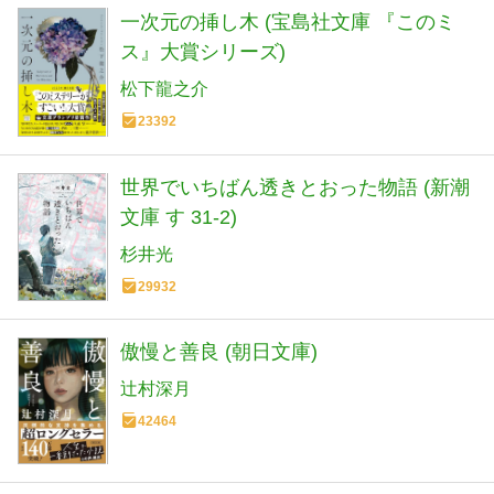
一次元の挿し木 (宝島社文庫 『このミ
ス』大賞シリーズ)
松下龍之介
23392
世界でいちばん透きとおった物語 (新潮
文庫 す 31-2)
杉井光
29932
傲慢と善良 (朝日文庫)
辻村深月
42464