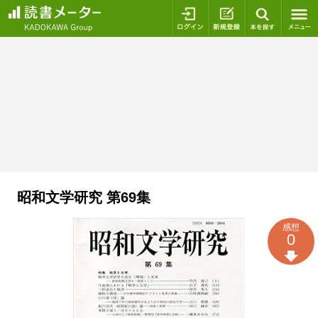
ログイン
新規登録
本を探
昭和文学研究 第69集
感想
0