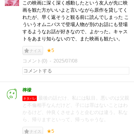
この映画に深く深く感動したという友人が先に映
画を観た方がいいよと言いながら原作を貸してく
れたが、早く返そうと観る前に読んでしまった こ
ういうオムニバスで登場人物が別のお話にも登場
するようなお話が好きなので、よかった。キャス
トをあまり知らないので、また映画も観たい。
★5
ナイス
コメント(0)
2025/07/08
檸檬
最後の話だけ、私には駄目。悪いのは父親
ネタバレ
と不倫相手なんだけど、子には罪はないことはわ
かるけど、仲良くさせようと企むのは違う。私な
ら、帰りますといって、帰っちゃうな。
★5
ナイス