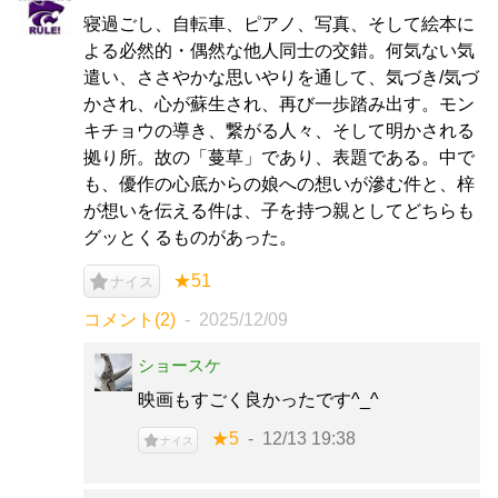
寝過ごし、自転車、ピアノ、写真、そして絵本に
よる必然的・偶然な他人同士の交錯。何気ない気
遣い、ささやかな思いやりを通して、気づき/気づ
かされ、心が蘇生され、再び一歩踏み出す。モン
キチョウの導き、繋がる人々、そして明かされる
拠り所。故の「蔓草」であり、表題である。中で
も、優作の心底からの娘への想いが滲む件と、梓
が想いを伝える件は、子を持つ親としてどちらも
グッとくるものがあった。
★51
ナイス
コメント(2)
2025/12/09
ショースケ
映画もすごく良かったです^_^
★5
12/13 19:38
ナイス