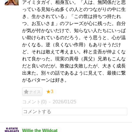
アイミタガイ、相身互い。「人は、無関係だと思
っている見知らぬ多くの人とのつながりの中に生
き、生かされている」「この世は持ちつ持たれ
つ、お互いさま」のフレーズが心に残った。自分
が気が付かないだけで、知らない人たちにいっぱ
い助けられているのだろう。そう思うと、心が温
かくなる。逆（良くない作用）もありそうだけ
ど、それは敢えて考えまい。梓と圭吾が仲よくな
れて良かった。現実の異母（異父）兄弟もこんな
だと良いのだが。敦俊は失敗したが、大きく成長
出来た。別々の話であるように見えて、最後に繋
がるパターンは好き。
★3
ナイス
コメント(0)
2026/01/25
Willie the Wildcat