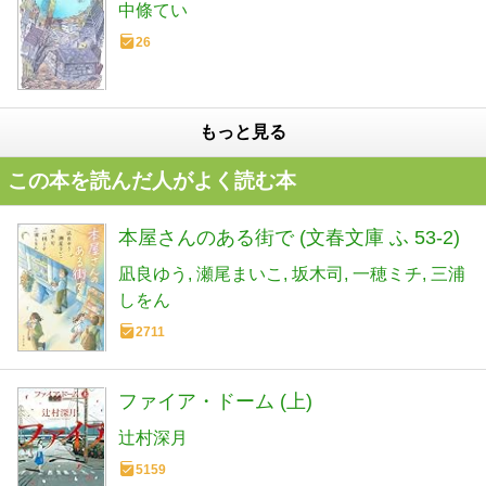
中條てい
26
もっと見る
この本を読んだ人がよく読む本
本屋さんのある街で (文春文庫 ふ 53-2)
凪良ゆう
瀬尾まいこ
坂木司
一穂ミチ
三浦
しをん
2711
ファイア・ドーム (上)
辻村深月
5159