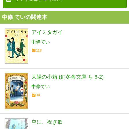
中條 ていの関連本
アイミタガイ
中條てい
118
太陽の小箱 (幻冬舎文庫 ち 6-2)
中條てい
34
空に、祝ぎ歌