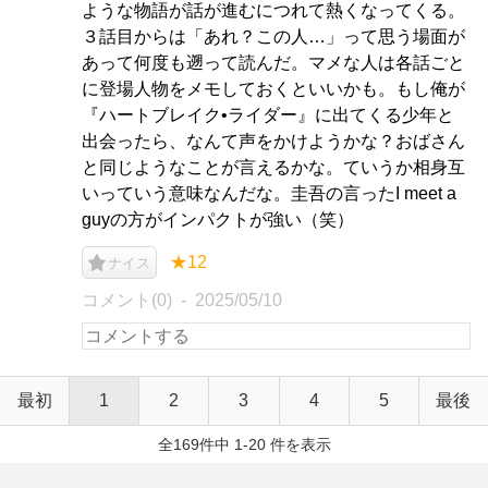
ような物語が話が進むにつれて熱くなってくる。
３話目からは「あれ？この人…」って思う場面が
あって何度も遡って読んだ。マメな人は各話ごと
に登場人物をメモしておくといいかも。もし俺が
『ハートブレイク•ライダー』に出てくる少年と
出会ったら、なんて声をかけようかな？おばさん
と同じようなことが言えるかな。ていうか相身互
いっていう意味なんだな。圭吾の言ったI meet a
guyの方がインパクトが強い（笑）
★12
ナイス
コメント(0)
2025/05/10
最初
1
2
3
4
5
最後
全169件中 1-20 件を表示