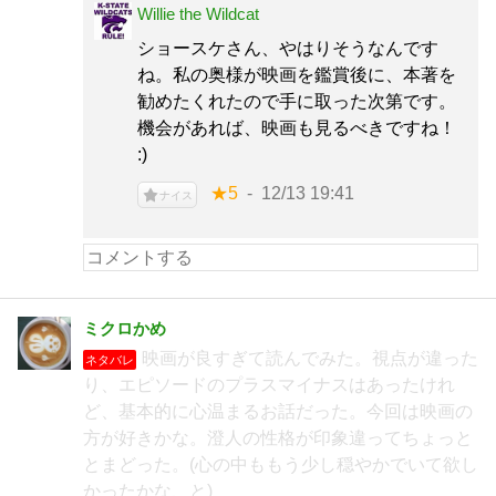
Willie the Wildcat
ショースケさん、やはりそうなんです
ね。私の奥様が映画を鑑賞後に、本著を
勧めたくれたので手に取った次第です。
機会があれば、映画も見るべきですね！
:)
★5
12/13 19:41
ナイス
ミクロかめ
映画が良すぎて読んでみた。視点が違った
ネタバレ
り、エピソードのプラスマイナスはあったけれ
ど、基本的に心温まるお話だった。今回は映画の
方が好きかな。澄人の性格が印象違ってちょっと
とまどった。(心の中ももう少し穏やかでいて欲し
かったかな、と)