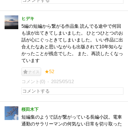
ヒデキ
5編の短編から繋がる作品集 読んでる途中で何回
も涙が出てきてしまいました。 ひとつひとつのお
話が心にぐっときてしまいました。 いい作品に出
合えたなあと思いながらも出版されて10年知らな
かったことが残念でした。 また、再読したくなっ
ています
★52
ナイス
コメント(0)
2025/05/12
桜田木下
短編集のようで話が繋がっている長編小説。電車
通勤のサラリーマンの何気ない日常を切り取った