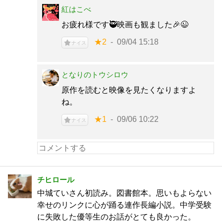
紅はこべ
お疲れ様です🥷映画も観ました🎉😉
★2
09/04 15:18
ナイス
となりのトウシロウ
原作を読むと映像を見たくなりますよ
ね。
★1
09/06 10:22
ナイス
チヒロール
中城ていさん初読み。図書館本。思いもよらない
幸せのリンクに心が踊る連作長編小説。中学受験
に失敗した優等生のお話がとても良かった。