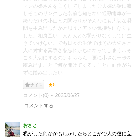
マンの娘さんを亡くしてしまったご夫婦の話に涙
しそこのリンクした名前も知らない通勤電車が一
緒なだけの小山との関わりがそんなにも大切な瞬
間を生み出したかと思うとアツい気持ちになりま
した。相身互い…人と人との繋がりなくしては生
きていけない。でも日々の生活ではその大切さと
人に対する真摯さを忘れがちになってしまう…そ
こを大切にするのはもちろん…更に小さな一歩を
踏み出すことで何か開けてくる…ことに面倒がら
ずに踏み出したい。
★8
ナイス
コメント(0)
2025/06/27
おさと
私がした何かがもしかしたらどこかで人の役に立