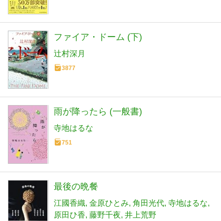
ファイア・ドーム (下)
辻村深月
3877
雨が降ったら (一般書)
寺地はるな
751
最後の晩餐
江國香織
金原ひとみ
角田光代
寺地はるな
原田ひ香
藤野千夜
井上荒野