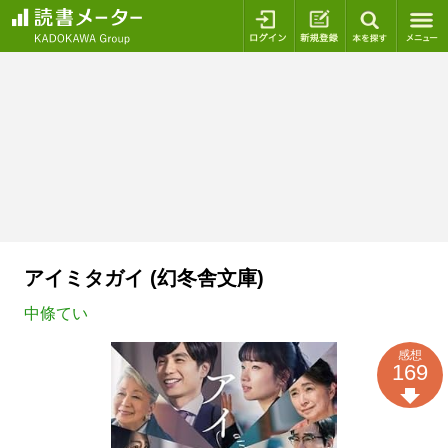
ログイン
新規登録
本を探
アイミタガイ (幻冬舎文庫)
中條てい
感想
169