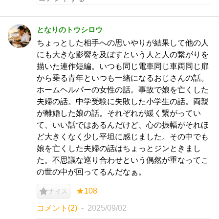
となりのトウシロウ
ちょっとした相手への思いやりが結果して他の人
にも大きな影響を及ぼすという人と人の繋がりを
描いた連作短編。いつも同じ電車同じ車両同じ扉
から乗る青年といつも一緒になるおじさんの話。
ホームヘルパーの女性の話。事故で娘を亡くした
夫婦の話。中学受験に失敗した小学生の話。両親
が離婚した娘の話。それぞれが緩く繋がってい
て、いい話ではあるんだけど、心の振幅がそれほ
ど大きくなく少し平坦に感じました。その中でも
娘を亡くした夫婦の話はちょっとジンときまし
た。不思議な巡り合わせという偶然が重なってこ
の世の中が回ってるんだなぁ。
★108
ナイス
コメント(2)
2025/09/02