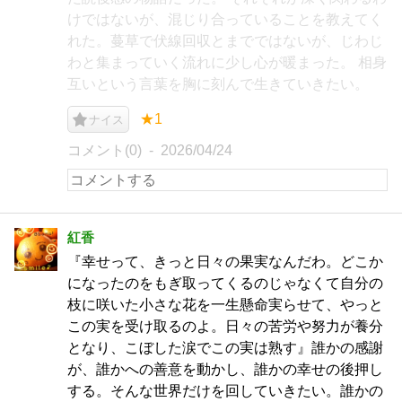
けではないが、混じり合っていることを教えてく
れた。蔓草で伏線回収とまでではないが、じわじ
わと集まっていく流れに少し心が暖まった。 相身
互いという言葉を胸に刻んで生きていきたい。
★1
ナイス
コメント(0)
2026/04/24
紅香
『幸せって、きっと日々の果実なんだわ。どこか
になったのをもぎ取ってくるのじゃなくて自分の
枝に咲いた小さな花を一生懸命実らせて、やっと
この実を受け取るのよ。日々の苦労や努力が養分
となり、こぼした涙でこの実は熟す』誰かの感謝
が、誰かへの善意を動かし、誰かの幸せの後押し
する。そんな世界だけを回していきたい。誰かの