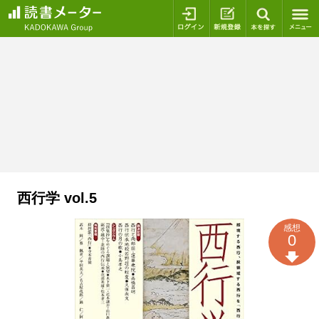
ログイン
新規登録
本を探
西行学 vol.5
感想
0