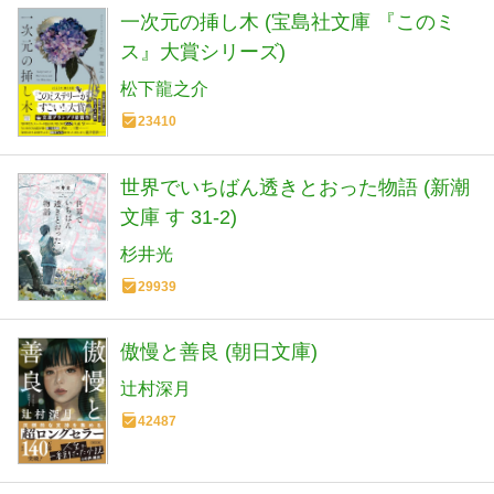
一次元の挿し木 (宝島社文庫 『このミ
ス』大賞シリーズ)
松下龍之介
23410
世界でいちばん透きとおった物語 (新潮
文庫 す 31-2)
杉井光
29939
傲慢と善良 (朝日文庫)
辻村深月
42487