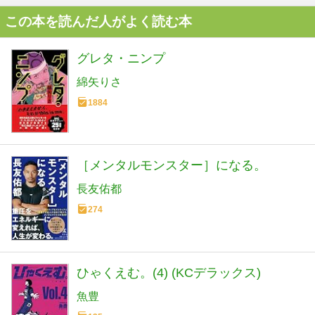
この本を読んだ人がよく読む本
グレタ・ニンプ
綿矢りさ
1884
［メンタルモンスター］になる。
長友佑都
274
ひゃくえむ。(4) (KCデラックス)
魚豊