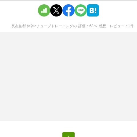
長友佑都 体幹×チューブトレーニング
の
評価
68
％
感想・レビュー
1
件