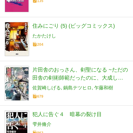
135
住みにごり (5) (ビッグコミックス)
たかたけし
204
片田舎のおっさん、剣聖になる ~ただの
田舎の剣術師範だったのに、大成した
弟子たちが俺を放ってくれない件~ 3 (3)
佐賀崎しげる
鍋島テツヒロ
乍藤和樹
(ヤングチャンピオンコミックス)
679
犯人に告ぐ４ 暗幕の裂け目
雫井脩介
962