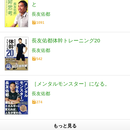
と
長友佑都
1091
長友佑都体幹トレーニング20
長友佑都
542
［メンタルモンスター］になる。
長友佑都
274
もっと見る