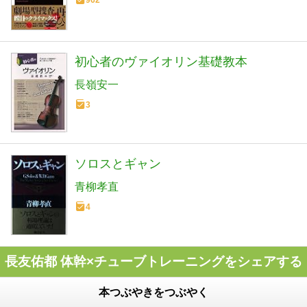
初心者のヴァイオリン基礎教本
長嶺安一
3
ソロスとギャン
青柳孝直
4
長友佑都 体幹×チューブトレーニングをシェアする
本つぶやきをつぶやく