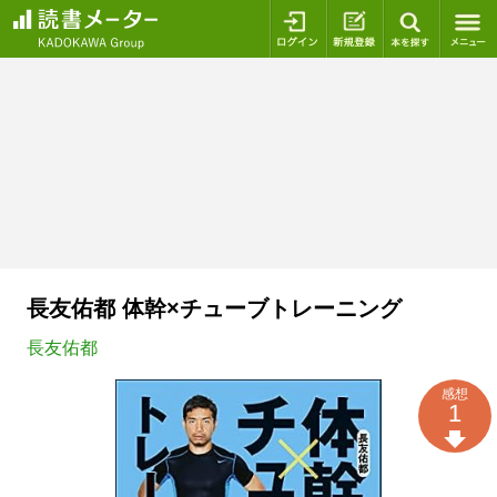
ログイン
新規登録
本を探
長友佑都 体幹×チューブトレーニング
長友佑都
感想
1