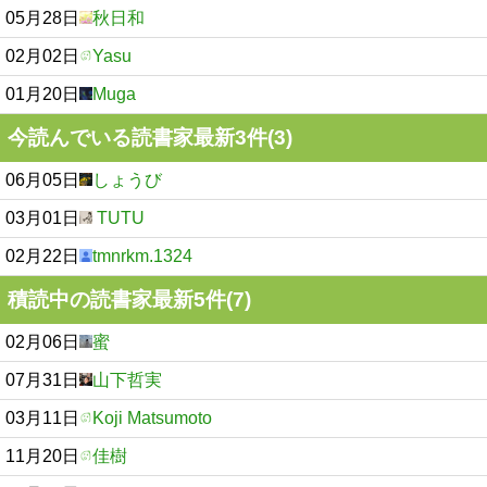
05月28日
秋日和
02月02日
Yasu
01月20日
Muga
今読んでいる読書家最新3件(3)
06月05日
しょうび
03月01日
TUTU
02月22日
tmnrkm.1324
積読中の読書家最新5件(7)
02月06日
蜜
07月31日
山下哲実
03月11日
Koji Matsumoto
11月20日
佳樹