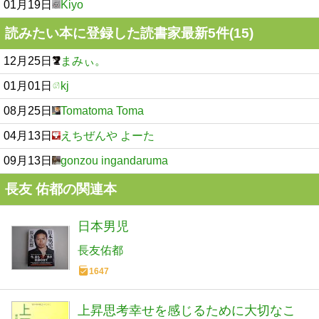
01月19日
Kiyo
読みたい本に登録した読書家最新5件(15)
12月25日
まみぃ。
01月01日
kj
08月25日
Tomatoma Toma
04月13日
えちぜんや よーた
09月13日
gonzou ingandaruma
長友 佑都の関連本
日本男児
長友佑都
1647
上昇思考幸せを感じるために大切なこ