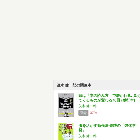
茂木 健一郎の関連本
頭は「本の読み方」で磨かれる: 見
てくるものが変わる70冊 (単行本)
茂木 健一郎
登録
3794
脳を活かす勉強法 奇跡の「強化学
習」
茂木 健一郎