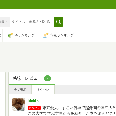
n和書
は
本ランキング
作家ランキング
感想・レビュー
7
全て表示
ネタバレ
kinkin
東京藝大、すごい倍率で超難関の国立大
ネタバレ
この大学で学ぶ学生たちを紹介した本を読んだこ