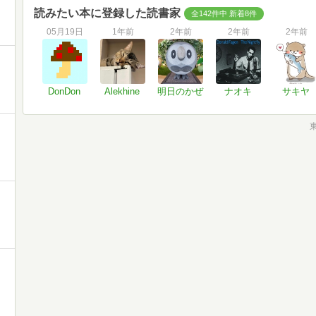
読みたい本に登録した読書家
全142件中 新着8件
05月19日
1年前
2年前
2年前
2年前
DonDon
Alekhine
明日のかぜ
ナオキ
サキヤ