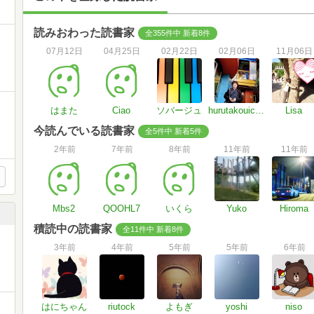
読みおわった読書家
全355件中 新着8件
07月12日
04月25日
02月22日
02月06日
11月06日
はまた
Ciao
ソバージュ
hurutakouichi_gallerys
Lisa
今読んでいる読書家
全5件中 新着5件
2年前
7年前
8年前
11年前
11年前
Mbs2
QOOHL7
いくら
Yuko
Hiroma
積読中の読書家
全11件中 新着8件
3年前
4年前
5年前
5年前
6年前
はにちゃん
riutock
よもぎ
yoshi
niso