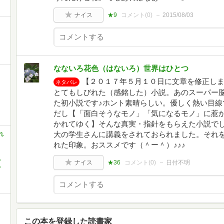
ナイス
★9
コメント(
0
)
2015/08/03
なないろ花色（はないろ）世界はひとつ
【２０１７年５月１０日に文章を修正し
ネタバレ
とてもしびれた（感銘した）小説。あのスーパー
た初小説です♪ホント素晴らしい。優しく熱い目線
だし【「面白そうなモノ」「気になるモノ」に惹
かれてゆく】そんな真実・指針をもらえた小説でし
大の学生さんに講義をされておられました。それ
れ
れた印象。おススメです（＾ー＾）♪♪♪
,
ナイス
★36
コメント(
0
)
日付不明
,
この本を登録した読書家