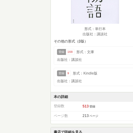
形式：単行本
出版社：講談社
その他の形式（β版）
形式：文庫
登録
168
出版社：講談社
形式：Kindle版
登録
9
出版社：講談社
本の詳細
登録数
513
登録
ページ数
213
ページ
書店で詳細を見る