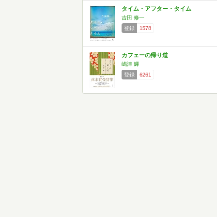
タイム・アフター・タイム
吉田 修一
登録
1578
カフェーの帰り道
嶋津 輝
登録
6261