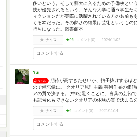
多いという。そして藝大に入るための予備校とい
技が優先されるという。そんな大学に通う学生た
ィクションだが実際に活躍されている方の名前も
くる本だった。その熱さの結果は芸術というもの
持ちになった。図書館本
ナイス
★96
コメント(
0
)
2024/11/02
Yui
期待が高すぎたせいか、拍子抜けするほ
ネタバレ
ので備忘録に。 クオリア原理主義 芸術作品の価
アの質で決まる。(中略)驚くことに、言葉の芸術
も記号化もできないクオリアの体験の質で決まる
ナイス
★6
コメント(
0
)
2021/11/14