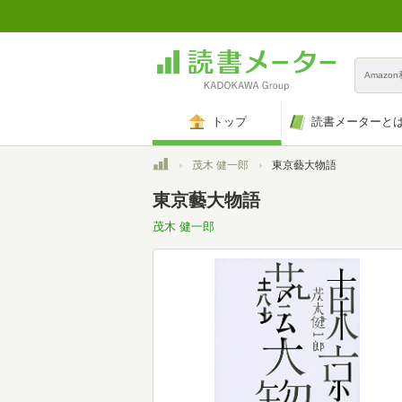
Amazo
トップ
読書メーターと
トップ
茂木 健一郎
東京藝大物語
東京藝大物語
茂木 健一郎