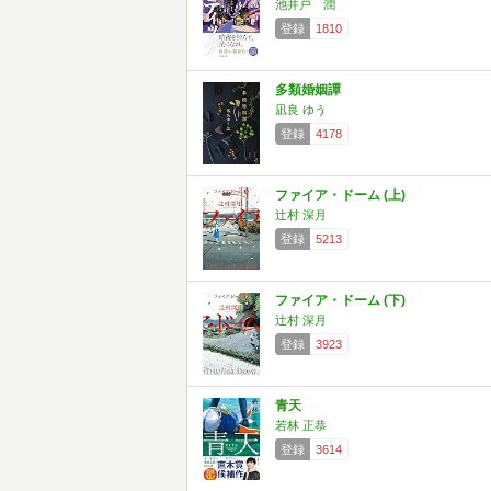
池井戸 潤
登録
1810
多類婚姻譚
凪良 ゆう
登録
4178
ファイア・ドーム (上)
辻村 深月
登録
5213
ファイア・ドーム (下)
辻村 深月
登録
3923
青天
若林 正恭
登録
3614