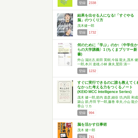
登録
2338
結果を出せる人になる!「すぐやる
脳」のつくり方
茂木健一郎
登録
1732
何のために「学ぶ」のか:〈中学生か
らの大学講義〉1 (ちくまプリマー新
書)
外山 滋比古,前田 英樹,今福 龍太,茂木 健
一郎,本川 達雄,小林 康夫,鷲田 清一
登録
1232
すぐに実行できるのに誰も教えてく
なかった考える力をつくるノート
(KEIO MCC Intelligence Series)
茂木 健一郎,箭内 道彦,細谷 功,内田 和成
築山 節,丹羽 宇一郎,藤巻 幸夫,小山 龍介
香山 リカ
登録
994
脳を活かす仕事術
茂木 健一郎
登録
741