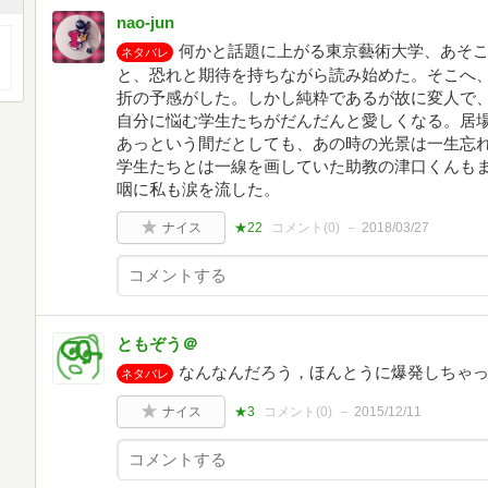
nao-jun
何かと話題に上がる東京藝術大学、あそ
ネタバレ
と、恐れと期待を持ちながら読み始めた。そこへ
折の予感がした。しかし純粋であるが故に変人で
自分に悩む学生たちがだんだんと愛しくなる。居
あっという間だとしても、あの時の光景は一生忘
学生たちとは一線を画していた助教の津口くんも
咽に私も涙を流した。
ナイス
★22
コメント(
0
)
2018/03/27
ともぞう＠
なんなんだろう，ほんとうに爆発しちゃ
ネタバレ
ナイス
★3
コメント(
0
)
2015/12/11