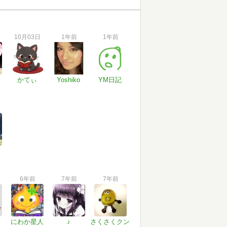
10月03日
1年前
1年前
かてぃ
Yoshiko
YM日記
6年前
7年前
7年前
にわか星人
♪
さくさくクン