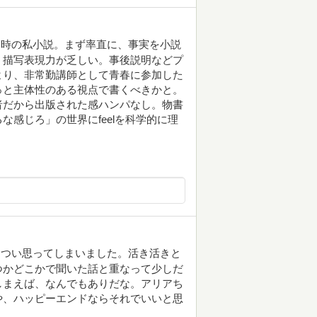
師時の私小説。まず率直に、事実を小説
く描写表現力が乏しい。事後説明などプ
より、非常勤講師として青春に参加した
っと主体性のある視点で書くべきかと。
者だから出版された感ハンパなし。物書
感じろ」の世界にfeelを科学的に理
とつい思ってしまいました。活き活きと
つかどこかで聞いた話と重なって少しだ
しまえば、なんでもありだな。アリアち
や、ハッピーエンドならそれでいいと思