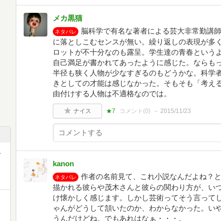
メカ黒猫
脳科学で有名な著者による芸大非常勤講
ネタバレ
に落としこむセンスが無い。繰り返しの表現が多
ロットが不十分なのも露呈。学生達の青春という
自己満足が書かれてあったように感じた。ならも
半径も狭く人物が少なすぎるのもどうかな。科学
きとしての才能は感じなかった。そもそも「考えるな
由付けする人物は不適格なのでは。
ナイス
★7
コメント(
0
)
2015/11/23
え
kanon
作者の名前見て、これ小説なんだよね？
ネタバレ
描かれる彼らや茂木さんと彼らの関わり方が、い
け懐かしく感じます。しかし芸術ってそう言って
ゃんがどうして頷いたのか、わからなかった。い
うんだけどね。でもあれはなぁ・・・。