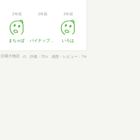
2年前
3年前
3年前
まちゃぽ
パイナップルレモン
いろは
東京藝大物語
の
評価
70
感想・レビュー
7
％
件