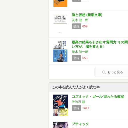
脳と仮想 (新潮文庫)
茂木 健一郎
登録
659
最高の結果を引き出す質問力:その問
い方が、脳を変える!
茂木 健一郎
登録
656
もっと見る
この本を読んだ人がよく読む本
コズミック・ガール 宙わたる教室
伊与原 新
登録
1417
ブティック