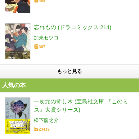
408
忘れもの (ドラコミックス 214)
加東セツコ
387
もっと見る
人気の本
一次元の挿し木 (宝島社文庫 『このミ
ス』大賞シリーズ)
松下龍之介
23419