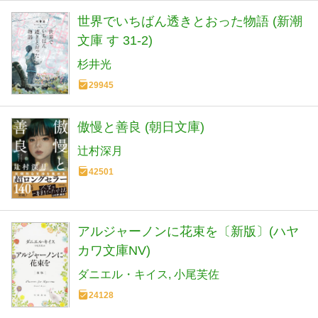
世界でいちばん透きとおった物語 (新潮
文庫 す 31-2)
杉井光
29945
傲慢と善良 (朝日文庫)
辻村深月
42501
アルジャーノンに花束を〔新版〕(ハヤ
カワ文庫NV)
ダニエル・キイス
小尾芙佐
24128