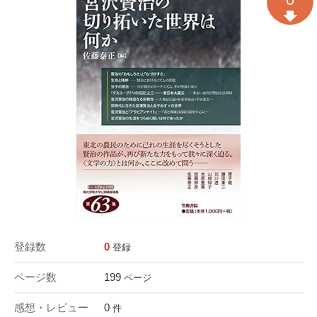
登録数
0
登録
ページ数
199
ページ
感想・レビュー
0
件