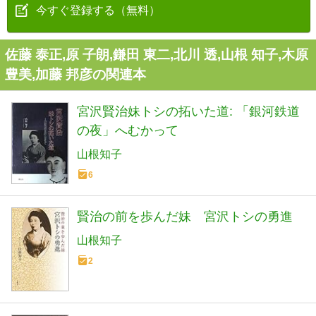
今すぐ登録する（無料）
佐藤 泰正,原 子朗,鎌田 東二,北川 透,山根 知子,木原
豊美,加藤 邦彦の関連本
宮沢賢治妹トシの拓いた道: 「銀河鉄道
の夜」へむかって
山根知子
6
賢治の前を歩んだ妹 宮沢トシの勇進
山根知子
2