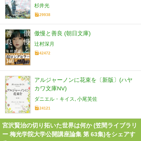
杉井光
29938
傲慢と善良 (朝日文庫)
辻村深月
42472
アルジャーノンに花束を〔新版〕(ハヤ
カワ文庫NV)
ダニエル・キイス
小尾芙佐
24121
宮沢賢治の切り拓いた世界は何か (笠間ライブラリ
ー 梅光学院大学公開講座論集 第 63集)をシェアす