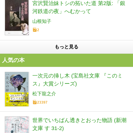
宮沢賢治妹トシの拓いた道 第2版: 「銀
河鉄道の夜」へむかって
山根知子
2
もっと見る
人気の本
一次元の挿し木 (宝島社文庫 『このミ
ス』大賞シリーズ)
松下龍之介
23397
世界でいちばん透きとおった物語 (新潮
文庫 す 31-2)