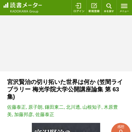
ログイン
新規登録
本を探
宮沢賢治の切り拓いた世界は何か (笠間ライ
ブラリー 梅光学院大学公開講座論集 第 63
集)
佐藤泰正
,
原子朗
,
鎌田東二
,
北川透
,
山根知子
,
木原豊
美
,
加藤邦彦
,
佐藤泰正
感想
0