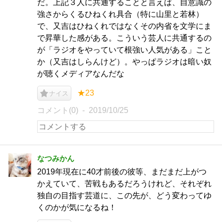
だ。上記３人に共通することと言えば、自意識の
強さからくるひねくれ具合（特に山里と若林）
で、又吉はひねくれではなくその内省を文学にま
で昇華した感がある。こういう芸人に共通するの
が「ラジオをやっていて根強い人気がある」こと
か（又吉はしらんけど）。やっぱラジオは暗い奴
が聴くメディアなんだな
★23
ナイス
コメント(0)
2019/10/25
なつみかん
2019年現在に40才前後の彼等、まだまだ上がつ
かえていて、苦戦もあるだろうけれど、それぞれ
独自の目指す芸道に、この先が、どう変わってゆ
くのかが気になるね！