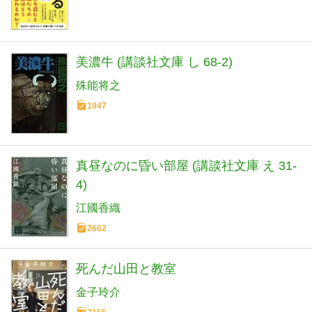
美濃牛 (講談社文庫 し 68-2)
殊能将之
1947
真昼なのに昏い部屋 (講談社文庫 え 31-
4)
江國香織
2662
死んだ山田と教室
金子玲介