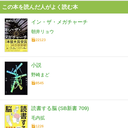
この本を読んだ人がよく読む本
イン・ザ・メガチャーチ
朝井リョウ
22123
小説
野崎まど
8545
読書する脳 (SB新書 709)
毛内拡
1226