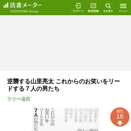
ログイン
新規登録
本を探
逆襲する山里亮太 これからのお笑いをリー
ドする７人の男たち
ラリー遠田
感想
16