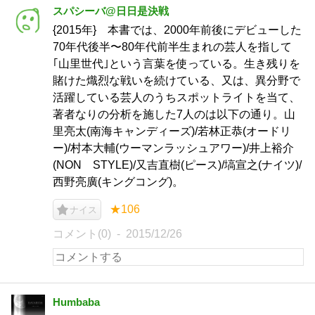
スパシーバ@日日是決戦
{2015年} 本書では、2000年前後にデビューした
70年代後半〜80年代前半生まれの芸人を指して
｢山里世代｣という言葉を使っている。生き残りを
賭けた熾烈な戦いを続けている、又は、異分野で
活躍している芸人のうちスポットライトを当て、
著者なりの分析を施した7人のは以下の通り。山
里亮太(南海キャンディーズ)/若林正恭(オードリ
ー)/村本大輔(ウーマンラッシュアワー)/井上裕介
(NON STYLE)/又吉直樹(ピース)/塙宣之(ナイツ)/
西野亮廣(キングコング)。
★106
ナイス
コメント(0)
2015/12/26
Humbaba