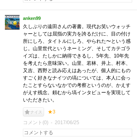
anken99
久しぶりの遠田さんの著書。現代お笑いウォッチ
ャーとしては屈指の実力を誇るだけに、目の付け
所にしろ、タイトルにしろ、やられた〜という感
じ。山里世代というネーミング、そしてカテゴラ
イズは、たしかに納得できるし、5年先、10年先
を考えたら意味深い。山里、若林、井上、村本、
又吉、西野と読み応えはあったが、個人的にもの
すごく好きなナイツの塙については、本人に会っ
たことすらないなかでの考察というのが、かえす
がえす残念。頼むから塙インタビューを実現して
いただきたい。
★3
ナイス
コメント(0)
2017/06/25