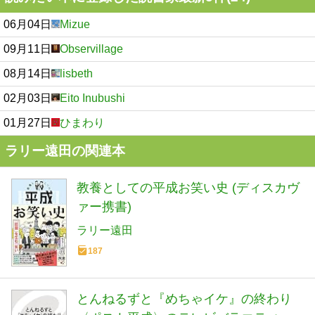
06月04日
Mizue
09月11日
Observillage
08月14日
lisbeth
02月03日
Eito Inubushi
01月27日
ひまわり
ラリー遠田の関連本
教養としての平成お笑い史 (ディスカヴ
ァー携書)
ラリー遠田
187
とんねるずと『めちゃイケ』の終わり