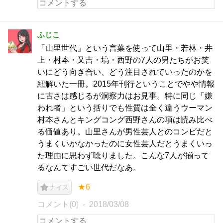
ふじこ
「山里世代」という言葉を使って山里・若林・井
上・村本・又吉・塙・西野の7人の男たちがお笑
いにどう向き合い、どう注目されていったのかを
紐解いた一冊。2015年刊行ということでやや情報
に古さは感じるが洞察力はお見事。特に同じ「嫌
われ者」という括りでも性質は全く違うウーマン
村本さんとキングコング西野さんの項は読み比べ
る価値あり。山里さんが男性芸人とのコンビだと
うまくいかなかったのに女性芸人だとうまくいっ
た理由に思わず唸りました。こんな7人が揃って
るなんてすごい世代だなあ。
★6
ナイス
コメント(0)
2018/03/08