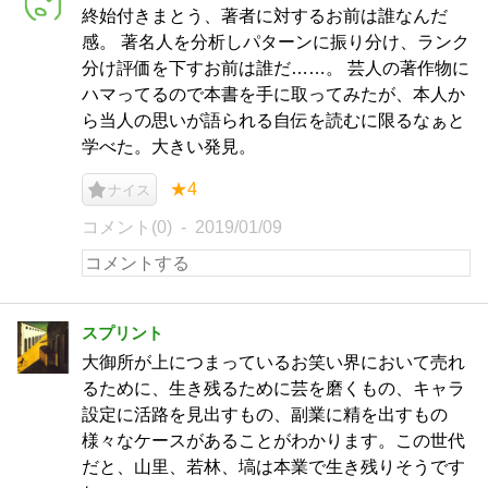
終始付きまとう、著者に対するお前は誰なんだ
感。 著名人を分析しパターンに振り分け、ランク
分け評価を下すお前は誰だ……。 芸人の著作物に
ハマってるので本書を手に取ってみたが、本人か
ら当人の思いが語られる自伝を読むに限るなぁと
学べた。大きい発見。
★4
ナイス
コメント(0)
2019/01/09
スプリント
大御所が上につまっているお笑い界において売れ
るために、生き残るために芸を磨くもの、キャラ
設定に活路を見出すもの、副業に精を出すもの
様々なケースがあることがわかります。この世代
だと、山里、若林、塙は本業で生き残りそうです