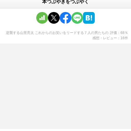
本つぶやきをつぶやく
逆襲する山里亮太 これからのお笑いをリードする７人の男たち
の
評価
68
％
感想・レビュー
16
件