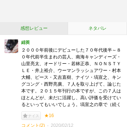
感想レビュー
ネタバレ
緋莢
２０００年前後にデビューした７０年代後半～８
０年代前半生まれの芸人、南海キャンディーズ・
山里亮太、オードリー・若林正恭、ＮＯＮＳＴＹ
ＬＥ・井上裕介、ウーマンラッシュアワー・村本
大輔、ピース・又吉直樹、ナイツ・塙宣之、キン
グコング・西野亮廣、７人を取り上げて、論じた
本です。２０１５年刊行の本ですが、この７人は
ほとんどが、未だに活躍し、高い評価を受けてい
るといってもいいでしょう。塙宣之の章で（続く
★16
ナイス
コメント(2)
2020/02/12