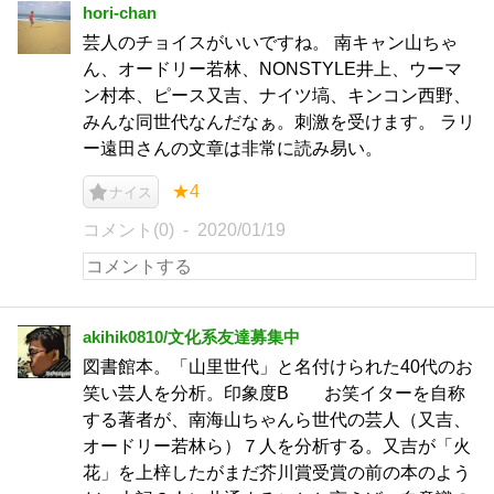
hori-chan
芸人のチョイスがいいですね。 南キャン山ちゃ
ん、オードリー若林、NONSTYLE井上、ウーマ
ン村本、ピース又吉、ナイツ塙、キンコン西野、
みんな同世代なんだなぁ。刺激を受けます。 ラリ
ー遠田さんの文章は非常に読み易い。
★4
ナイス
コメント(0)
2020/01/19
akihik0810/文化系友達募集中
図書館本。「山里世代」と名付けられた40代のお
笑い芸人を分析。印象度B お笑イターを自称
する著者が、南海山ちゃんら世代の芸人（又吉、
オードリー若林ら）７人を分析する。又吉が「火
花」を上梓したがまだ芥川賞受賞の前の本のよう