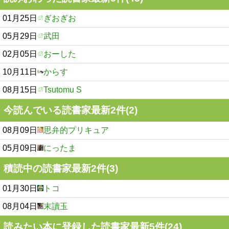
01月25日
ぎおぎお
05月29日
武田
02月05日
おーした
10月11日
からす
08月15日
Tsutomu S
今読んでいる読書家最新2件(2)
08月09日
思弁的プリキュア
05月09日
にったま
積読中の読書家最新2件(3)
01月30日
トコ
08月04日
末讀玉
読みたい本に登録した読書家最新5件(24)