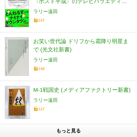
〈ポスト平成〉のテレビバラエティ論
(イースト新書)
ラリー遠田
147
お笑い世代論 ドリフから霜降り明星ま
で (光文社新書)
ラリー遠田
148
M-1戦国史 (メディアファクトリー新書)
ラリー遠田
127
もっと見る