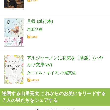
7155
月収 (単行本)
原田ひ香
4358
アルジャーノンに花束を〔新版〕(ハヤ
カワ文庫NV)
ダニエル・キイス
小尾芙佐
24124
逆襲する山里亮太 これからのお笑いをリードする
７人の男たちをシェアする