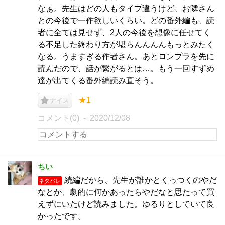
なぁ。先生はどの人もタイプ違うけど、お隣さん
との今後で一作欲しいくらい。どの番外編も、読
者に全ては見せず、2人の今後を想像に任せてく
る不足した終わり方が堪らんんんんもっとみたく
なる。うますぎる作者さん。あとロンプラを先に
読んだので、話が繋がるとは…。もう一回すずめ
達が出てくる番外編読み直そう。
★1
ナイス
コメント(0)
2020/12/08
ちい
続編だから、先生が誰かとくっつくのやだ
ネタバレ
なとか、劇的に何かあったらやだなと思たって買
えずにいたけど読みました。ゆるりとしていて良
かったです。