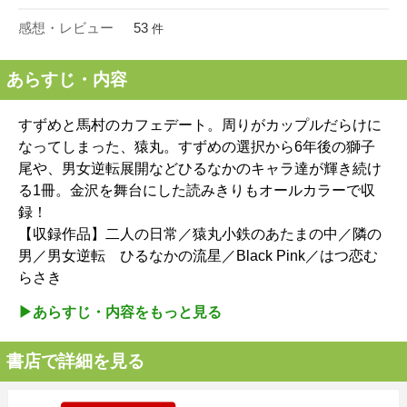
感想・レビュー
53
件
あらすじ・内容
すずめと馬村のカフェデート。周りがカップルだらけに
なってしまった、猿丸。すずめの選択から6年後の獅子
尾や、男女逆転展開などひるなかのキャラ達が輝き続け
る1冊。金沢を舞台にした読みきりもオールカラーで収
録！
【収録作品】二人の日常／猿丸小鉄のあたまの中／隣の
男／男女逆転 ひるなかの流星／Black Pink／はつ恋む
らさき
▶︎あらすじ・内容をもっと見る
書店で詳細を見る