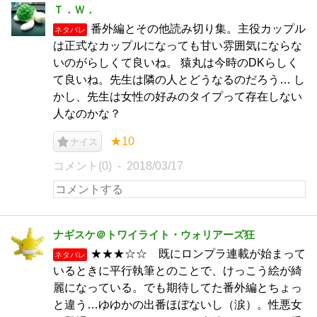
Ｔ．Ｗ．
番外編とその他読み切り集。主役カップル
ネタバレ
は正式なカップルになっても甘い雰囲気にならな
いのがらしくて良いね。 猿丸は今時のDKらしく
て良いね。先生は隣の人とどうなるのだろう… し
かし、先生は女性の好みのタイプって存在しない
人なのかな？
★10
ナイス
コメント(0)
2018/03/17
ナギスケ＠トワイライト・ウォリアーズ狂
★★★☆☆ 既にロンプラ連載が始まって
ネタバレ
いるときに平行執筆とのことで、けっこう絵が綺
麗になっている。でも期待してた番外編とちょっ
と違う…ゆゆかの出番ほぼないし（涙）。性悪女