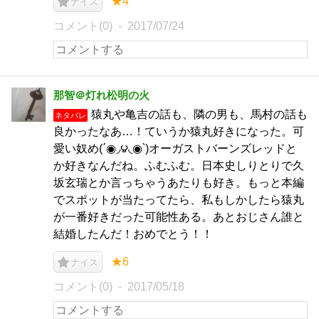
★4
ナイス
コメント(0)
2017/07/24
那智＠灯れ松明の火
猿丸や亀吉の話も、隣の男も、馬村の話も
ネタバレ
良かったなあ…！ていうか猿丸好きになった。可
愛い奴め(΄◉◞౪◟◉‵)オーガストバーンズレッドと
か好きなんだね。ふむふむ。日本史しりとりで久
坂玄瑞とか言っちゃうあたりも好き。もっと本編
でスポットが当たってたら、私もしかしたら猿丸
が一番好きだった可能性ある。あとおじさん誰と
結婚したんだ！おめでとう！！
★6
ナイス
コメント(0)
2017/05/18