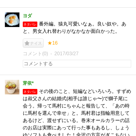
ヨダ
番外編。猿丸可愛いなぁ。良い奴や。あ
ネタバレ
と、男女入れ替わりがなかなか面白かった。
★16
ナイス
コメント(0)
2017/03/27
芽依*
その後のこと、短編などいろいろ。すずめ
ネタバレ
は叔父さんの結婚式(相手は誰じゃ〜)で獅子尾に
会う。帰って馬村にちゃんと報告して、「あの時
に馬村を選んで幸せ」と。馬村君は指輪用意して
あるけど、渡せずにいる。巻末オールカラーの話
のお店は実際にあって行った事もあるし、しょう
ゆソフトも食べました！金沢の方言がぎこちない