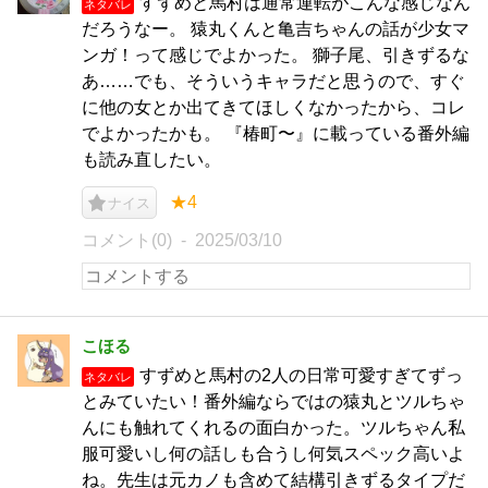
すずめと馬村は通常運転がこんな感じなん
ネタバレ
だろうなー。 猿丸くんと亀吉ちゃんの話が少女マ
ンガ！って感じでよかった。 獅子尾、引きずるな
あ……でも、そういうキャラだと思うので、すぐ
に他の女とか出てきてほしくなかったから、コレ
でよかったかも。 『椿町〜』に載っている番外編
も読み直したい。
★4
ナイス
コメント(0)
2025/03/10
こほる
すずめと馬村の2人の日常可愛すぎてずっ
ネタバレ
とみていたい！番外編ならではの猿丸とツルちゃ
んにも触れてくれるの面白かった。ツルちゃん私
服可愛いし何の話しも合うし何気スペック高いよ
ね。先生は元カノも含めて結構引きずるタイプだ