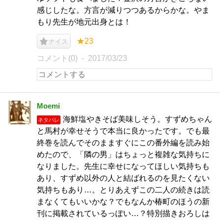
感じしたな。方言が減りつつあるからかな。やま
もり先生が地元出身とは！
★23
ナイス
コメント(0)
2017/03/23
Moemi
海鮮塩やきそば美味しそう。すずめちゃん
ネタバレ
と馬村が幸せそうで本当に良かったです。でも最
終巻を読んでそのまますぐにこの番外編を読み始
めたので、「隣の男」はちょっと複雑な気持ちに
なりました。先生に幸せになってほしい気持ちも
あり、すずめ以外の人と結ばれるのを見たくない
気持ちもあり…。とりあえずこの二人の続きは読
まなくてもいいかな？でもなんか椿町のほうの新
刊に掲載されているっぽい…？特別描きおろしは