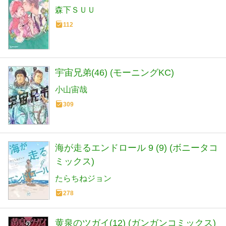
森下ＳＵＵ
112
宇宙兄弟(46) (モーニングKC)
小山宙哉
309
海が走るエンドロール 9 (9) (ボニータコ
ミックス)
たらちねジョン
278
黄泉のツガイ(12) (ガンガンコミックス)