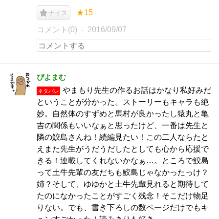
★15
ナイス
コメント(0)
2016/09/07
ぴよまむ
やまもり先生の作るお話はかなり私好みだ
ネタバレ
ということが分かった。ストーリーもキャラも絶
妙。自然体のすずめと馬村が良かったし猿丸と亀
吉の関係もいいなぁと思ったけど、一番は先生と
隣の鮫島さんね！続編見たい！この二人ならたと
えまた先生がうだうだしたとしても心から応援で
きる！連載してくれないかなぁ…。ところで鮫島
って土牛先輩の友だちも鮫島じゃなかったっけ？
姉？そして、ゆゆかと土牛先輩見れると期待して
たのになかったことがすごく残念！そこだけ物足
りない。でも、書き下ろしの数ページだけでもキ