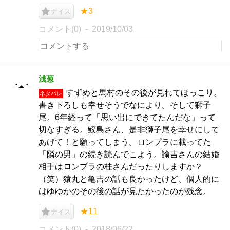
★3
ナイス
コメント(0)
2019/10/03
浅葱
すずめと馬村のその後が見れてほっこり。
ネタバレ
書き下ろしも幸せそうでなにより。そして獅子
尾。6年経って「思い出にできてたんだな」って
切なすぎる。鮫島さん、是非獅子尾を幸せにして
あげて！と願ってしまう。ロンプラに載ってた
「隣の男」の続き読んでこよう。諭吉さんの結婚
相手はロンプラの桂さんだったりしますか？
（笑）猿丸と亀吉の話も良かったけど、個人的に
はゆゆかのその後の話が見たかったのが残念。
★11
ナイス
コメント(0)
2018/06/22