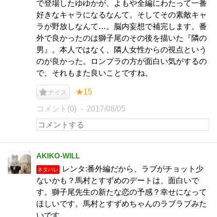
で登場したゆゆかが、よもや全編にわたって一番
好きなキャラになるなんて。そしてその素敵キャ
ラが野放しなんて…。脳内妄想で補完します。番
外で良かったのは獅子尾のその後を描いた『隣の
男』。本人ではなく、隣人女性からの視点という
のが良かった。ロンプラの方が面白い気がするの
で、それもまた良いことですね。
★15
ナイス
コメント(0)
2017/08/05
AKIKO-WILL
レンタ:番外編だから、ラブがチョット少
ネタバレ
ないかも？馬村とすずめのデートは、面白いで
す。獅子尾先生の新たな恋の予感？幸せになって
ほしいです。馬村とすずめちゃんのラブラブみた
いです…