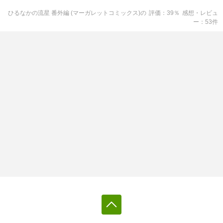
ひるなかの流星 番外編 (マーガレットコミックス)
の
評価
39
％
感想・レビュ
ー
53
件