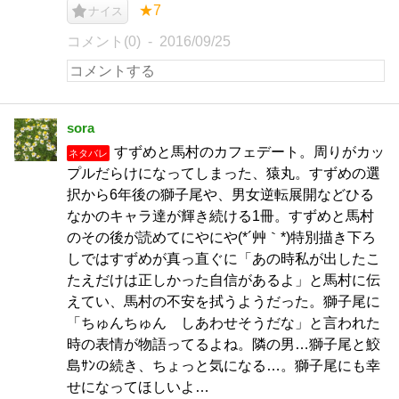
★7
ナイス
コメント(0)
2016/09/25
sora
すずめと馬村のカフェデート。周りがカッ
ネタバレ
プルだらけになってしまった、猿丸。すずめの選
択から6年後の獅子尾や、男女逆転展開などひる
なかのキャラ達が輝き続ける1冊。すずめと馬村
のその後が読めてにやにや(*´艸｀*)特別描き下ろ
しではすずめが真っ直ぐに「あの時私が出したこ
たえだけは正しかった自信があるよ」と馬村に伝
えてい、馬村の不安を拭うようだった。獅子尾に
「ちゅんちゅん しあわせそうだな」と言われた
時の表情が物語ってるよね。隣の男…獅子尾と鮫
島ｻﾝの続き、ちょっと気になる…。獅子尾にも幸
せになってほしいよ…