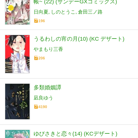
帳~ (22) (サンデーGXコミックス)
日向夏
しのとうこ
倉田三ノ路
196
うるわしの宵の月(10) (KC デザート)
やまもり三香
206
多類婚姻譚
凪良ゆう
4190
ゆびさきと恋々(14) (KCデザート)