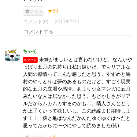
★30
ナイス
コメント(0)
2017/07/30
ちゃそ
未練がましいとは言わないけど、なんかや
ネタバレ
っぱり五月の気持ちは私は嫌いだ。でもリアルな
人間の感情ってこんな感じだと思う。すずめと馬
村のやりとりは夢のあるものだけど、すごく現実
的な五月の立場や感情。あまり少女マンガに五月
みたいな人は居なかった思う。もどかしさがリア
ルだからムカムカするのかも…。隣人さんとどう
か上手くいって欲しいし、この続編まじ期待しま
す！！！猿と亀はなんだかんだゆくゆくは〜だと
思ってたからに〜やにやして読めました(笑)