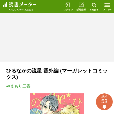
ログイン
新規登録
本を探
ひるなかの流星 番外編 (マーガレットコミッ
クス)
やまもり三香
感想
53