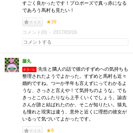
すごく良かったです！プロポーズで真っ赤になる
であろう馬村も見たい！
★39
ナイス
コメント(0)
2017/03/16
藤丸
先生と隣人の話で彼のすずめへの気持ちも
ネタバレ
整理されたようでよかった。すずめと馬村も近々
婚約ですね。つーか半年も言えずにってわかるよ
うな、さっさと言えや！て気持ちのような。でも
きっとこのふたりなら上手くいくでしょう。諭吉
さんが誰と結ばれたのか、そこが知りたい。猿丸
も憧れと現実は違う、意外と近くに理想の彼女が
いるって気づいてよかったです。
★9
ナイス