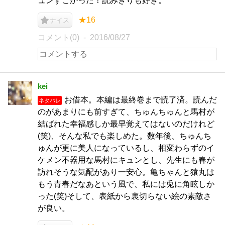
ュンすごかった！読みきりも好き。
★16
ナイス
コメント(0)
2016/08/27
kei
お借本。本編は最終巻まで読了済。読んだ
ネタバレ
のがあまりにも前すぎて、ちゅんちゅんと馬村が
結ばれた幸福感しか最早覚えてはないのだけれど
(笑)、そんな私でも楽しめた。数年後、ちゅんち
ゅんが更に美人になっているし、相変わらずのイ
ケメン不器用な馬村にキュンとし、先生にも春が
訪れそうな気配があり一安心。亀ちゃんと猿丸は
もう青春だなあという風で、私には兎に角眩しか
った(笑)そして、表紙から裏切らない絵の素敵さ
が良い。