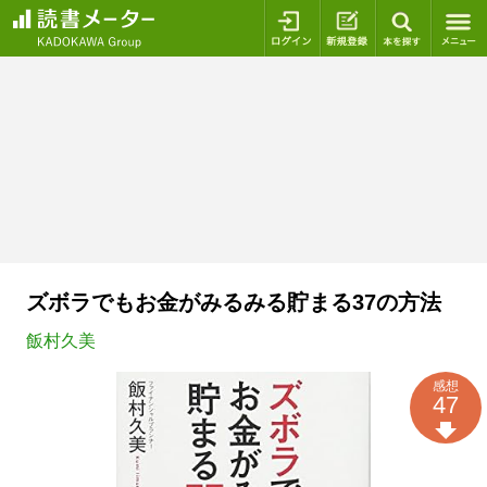
ログイン
新規登録
本を探
ズボラでもお金がみるみる貯まる37の方法
飯村久美
感想
47