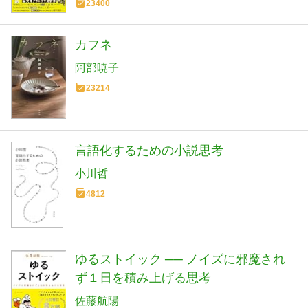
23400
カフネ
阿部暁子
23214
言語化するための小説思考
小川哲
4812
ゆるストイック ── ノイズに邪魔され
ず１日を積み上げる思考
佐藤航陽