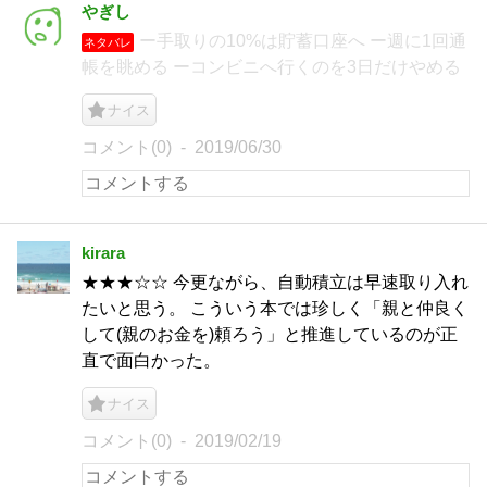
やぎし
ー手取りの10%は貯蓄口座へ ー週に1回通
ネタバレ
帳を眺める ーコンビニへ行くのを3日だけやめる
ナイス
コメント(0)
2019/06/30
kirara
★★★☆☆ 今更ながら、自動積立は早速取り入れ
たいと思う。 こういう本では珍しく「親と仲良く
して(親のお金を)頼ろう」と推進しているのが正
直で面白かった。
ナイス
コメント(0)
2019/02/19