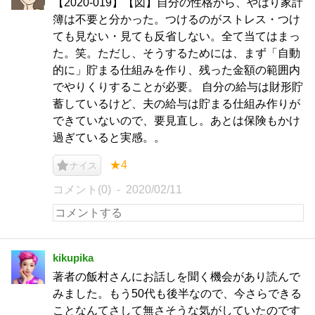
【2020-019】【図】自分の性格から、やはり家計
簿は不要と分かった。つけるのがストレス・つけ
ても見ない・見ても反省しない。全て当てはまっ
た。笑。ただし、そうするためには、まず「自動
的に」貯まる仕組みを作り、残った金額の範囲内
でやりくりすることが必要。 自分の給与は財形貯
蓄しているけど、夫の給与は貯まる仕組み作りが
できていないので、要見直し。あとは保険もかけ
過ぎていると実感。。
★4
ナイス
コメント(0)
2020/02/11
kikupika
著者の飯村さんにお話しを聞く機会があり読んで
みました。もう50代も後半なので、今さらできる
ことなんてさして無さそうな気がしていたのです