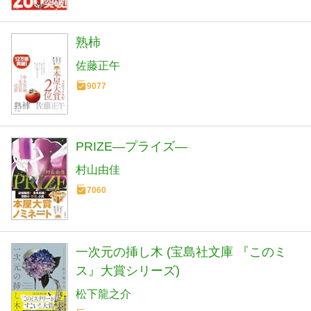
熟柿
佐藤正午
9077
PRIZE―プライズ―
村山由佳
7060
一次元の挿し木 (宝島社文庫 『このミ
ス』大賞シリーズ)
松下龍之介