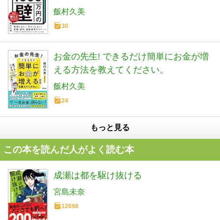
飯村久美
30
お金の先生! できるだけ簡単にお金が増
える方法を教えてください。
飯村久美
24
もっと見る
この本を読んだ人がよく読む本
成瀬は都を駆け抜ける
宮島未奈
12698