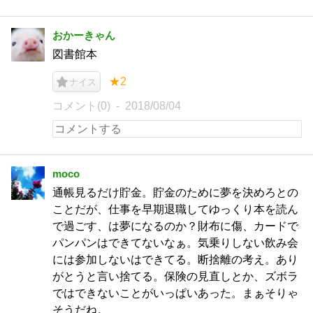
おかーきゃん
図書館本
★2
ナイス
コメント(0)
2018/08/04
moco
通帳見るだけ貯金。貯金のために夢を決めろとの
ことだが、仕事を早期退職してゆっくり本を読ん
で過ごす、は夢になるのか？財布に傷、カードで
パンパンはできてないなぁ。気乗りしない飲み会
には参加しないはできてる。断捨離の考え。あり
がとうと言い捨てる。保険の見直しとか、ズボラ
ではできないことがいっぱいあった。まぁそりゃ
そうだね。