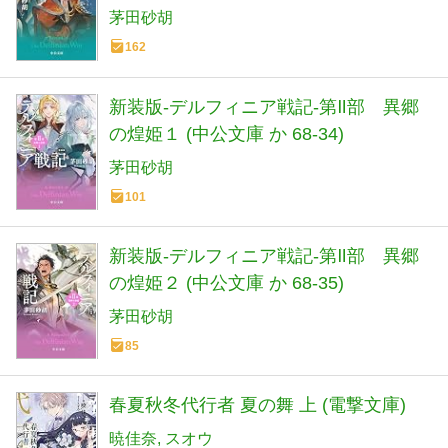
茅田砂胡
162
新装版-デルフィニア戦記-第Ⅱ部 異郷
の煌姫１ (中公文庫 か 68-34)
茅田砂胡
101
新装版-デルフィニア戦記-第Ⅱ部 異郷
の煌姫２ (中公文庫 か 68-35)
茅田砂胡
85
春夏秋冬代行者 夏の舞 上 (電撃文庫)
暁佳奈
スオウ