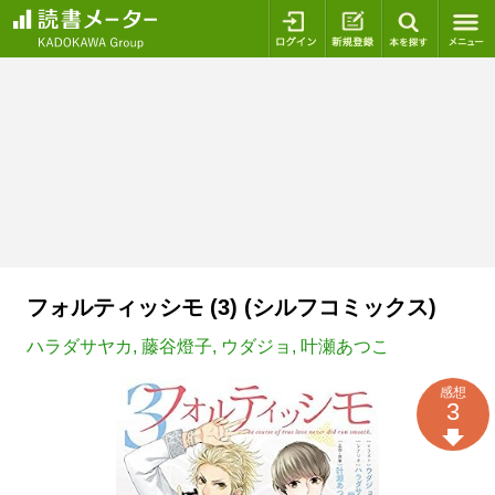
ログイン
新規登録
本を探
フォルティッシモ (3) (シルフコミックス)
ハラダサヤカ
,
藤谷燈子
,
ウダジョ
,
叶瀬あつこ
感想
3