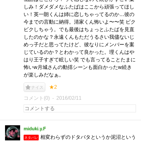
しみ！ダメダメなふたばはここから頑張ってほし
い！英一朗くんは姉に恋しちゃってるのか…彼の
今までの言動に納得。清家くん怖いよ〜〜笑 ビク
ビクしちゃう。でも最後はちょっとふたばを見直
したのかな？永遠くんもただうるさい我儘ないじ
めっ子だと思ってたけど、彼なりにメンバーを案
じているのか？とわかって良かった。理くんはや
はり王子すぎて眩しい笑 でも言ってることたまに
怖いw月城さんの動揺シーンも面白かったw続き
が楽しみだなぁ。
★2
ナイス
コメント(0)
2016/02/11
miduki.y.F
相変わらずのドタバタというか泥沼という
ネタバレ