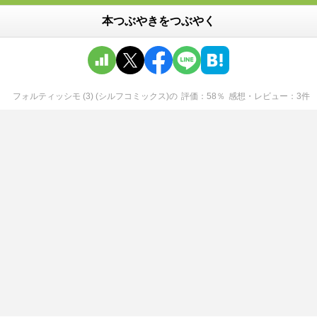
本つぶやきをつぶやく
フォルティッシモ (3) (シルフコミックス)
の
評価
58
％
感想・レビュー
3
件