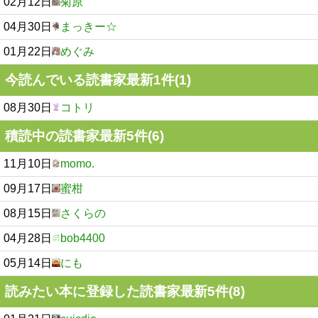
02月12日
菊原
04月30日
まっきー☆
01月22日
めぐみ
今読んでいる読書家最新1件(1)
08月30日
コトリ
積読中の読書家最新5件(6)
11月10日
momo.
09月17日
蜜柑
08月15日
さくらの
04月28日
bob4400
05月14日
にも
読みたい本に登録した読書家最新5件(8)