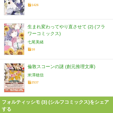
1426
生まれ変わってやり直させて (2) (フラ
ワーコミックス)
七尾美緒
16
倫敦スコーンの謎 (創元推理文庫)
米澤穂信
2537
フォルティッシモ (3) (シルフコミックス)をシェア
する