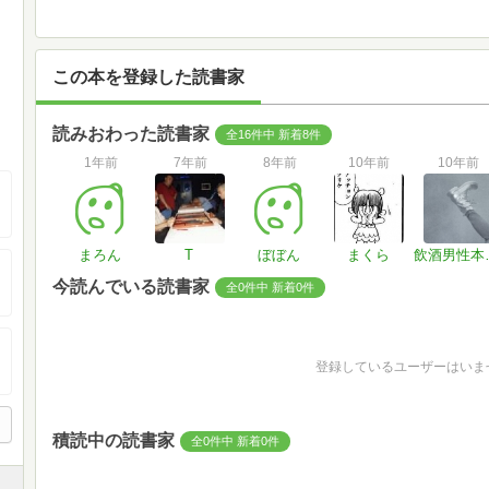
この本を登録した読書家
読みおわった読書家
全16件中 新着8件
1年前
7年前
8年前
10年前
10年前
まろん
T
ぼぼん
まくら
飲酒
今読んでいる読書家
全0件中 新着0件
登録しているユーザーはいま
積読中の読書家
全0件中 新着0件