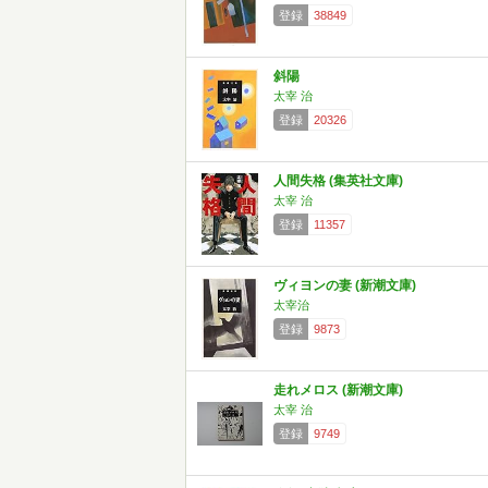
登録
38849
斜陽
太宰 治
登録
20326
人間失格 (集英社文庫)
太宰 治
登録
11357
ヴィヨンの妻 (新潮文庫)
太宰治
登録
9873
走れメロス (新潮文庫)
太宰 治
登録
9749