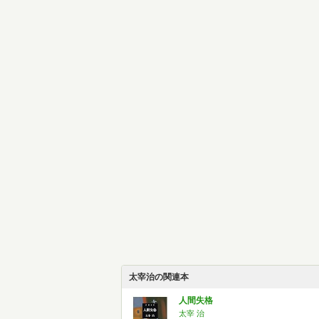
太宰治の関連本
人間失格
太宰 治