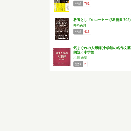
登録
761
教養としてのコーヒー (SB新書 703)
井崎英典
登録
413
気まぐれの人形師(小学館の名作文芸
朗読): 小学館
小川 未明
登録
2