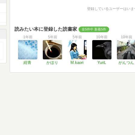
登録しているユーザーはいま
読みたい本に登録した読書家
全5件中 新着5件
1年前
5年前
5年前
10年前
10年前
紺青
かほり
M.kaori
YuriL
がんつん