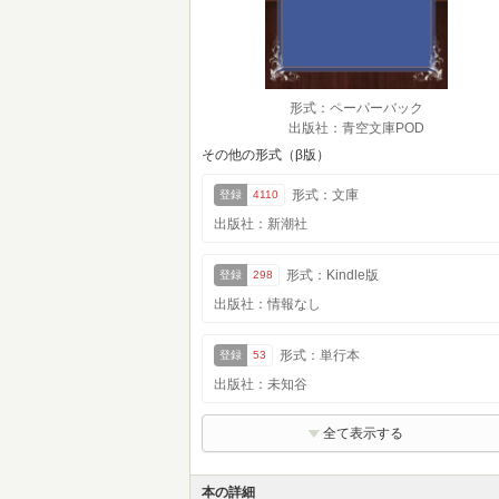
形式：ペーパーバック
出版社：青空文庫POD
その他の形式（β版）
形式：文庫
登録
4110
出版社：新潮社
形式：Kindle版
登録
298
出版社：情報なし
形式：単行本
登録
53
出版社：未知谷
全て表示する
本の詳細