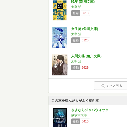
晩年 (新潮文庫)
太宰 治
登録
6613
女生徒 (角川文庫)
太宰 治
登録
6125
人間失格 (角川文庫)
太宰 治
登録
5629
もっと見る
この本を読んだ人がよく読む本
さよならジャバウォック
伊坂幸太郎
登録
8410