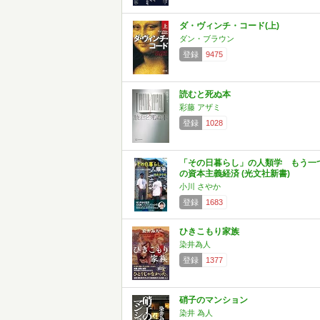
ダ・ヴィンチ・コード(上)
ダン・ブラウン
登録
9475
読むと死ぬ本
彩藤 アザミ
登録
1028
「その日暮らし」の人類学 もう一
の資本主義経済 (光文社新書)
小川 さやか
登録
1683
ひきこもり家族
染井為人
登録
1377
硝子のマンション
染井 為人