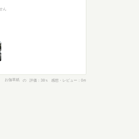
せん
お伽草紙
の
評価
38
感想・レビュー
0
％
件