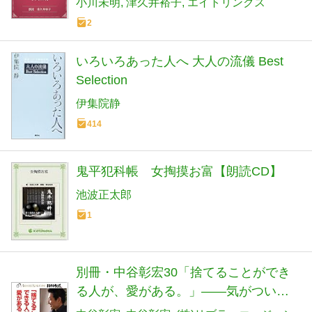
小川未明
津久井裕子
エイトリンクス
2
いろいろあった人へ 大人の流儀 Best
Selection
伊集院静
414
鬼平犯科帳 女掏摸お富【朗読CD】
池波正太郎
1
別冊・中谷彰宏30「捨てることができ
る人が、愛がある。」――気がついた
ら、している恋愛術