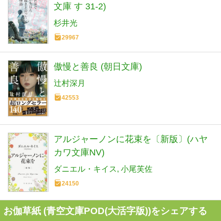
文庫 す 31-2)
杉井光
29967
傲慢と善良 (朝日文庫)
辻村深月
42553
アルジャーノンに花束を〔新版〕(ハヤ
カワ文庫NV)
ダニエル・キイス
小尾芙佐
24150
お伽草紙 (青空文庫POD(大活字版))をシェアする