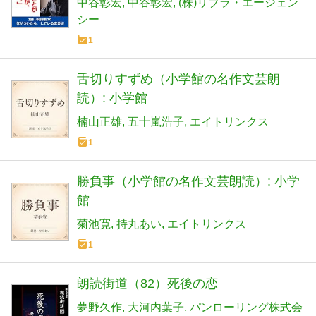
中谷彰宏
中谷彰宏
(株)リブラ・エージェン
シー
1
舌切りすずめ（小学館の名作文芸朗
読）: 小学館
楠山正雄
五十嵐浩子
エイトリンクス
1
勝負事（小学館の名作文芸朗読）: 小学
館
菊池寛
持丸あい
エイトリンクス
1
朗読街道（82）死後の恋
夢野久作
大河内葉子
パンローリング株式会