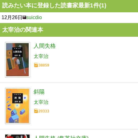
読みたい本に登録した読書家最新1件(1)
12月26日
suicdio
太宰治の関連本
人間失格
太宰治
38859
斜陽
太宰治
20333