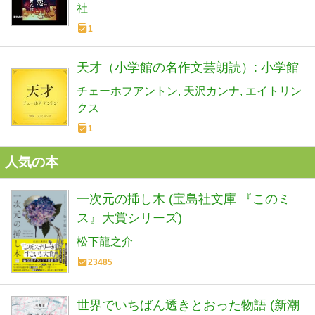
社
1
天才（小学館の名作文芸朗読）: 小学館
チェーホフアントン
天沢カンナ
エイトリン
クス
1
人気の本
一次元の挿し木 (宝島社文庫 『このミ
ス』大賞シリーズ)
松下龍之介
23485
世界でいちばん透きとおった物語 (新潮