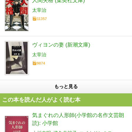
人間失格 (集英社文庫)
太宰治
11357
ヴィヨンの妻 (新潮文庫)
太宰治
9874
もっと見る
この本を読んだ人がよく読む本
気まぐれの人形師(小学館の名作文芸朗
読): 小学館