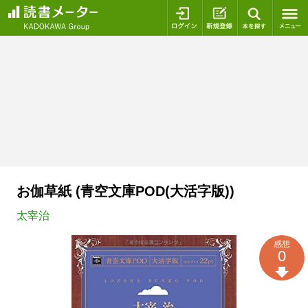
ログイン
新規登録
本を探
お伽草紙 (青空文庫POD(大活字版))
太宰治
感想
0