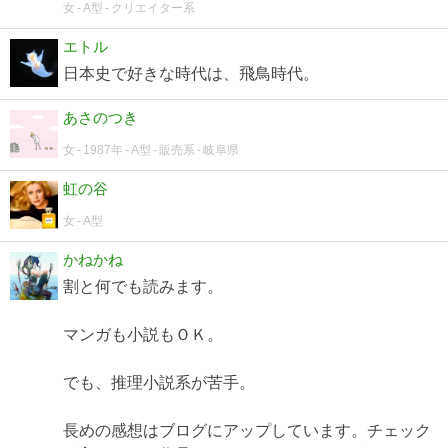
女
A型
クリエイター系
エトル
日本史で好きな時代は、飛鳥時代。
あさのつき
女
1987年
A型
販売系
岐阜県
虹の谷
女
A型
かねかね
割と何でも読みます。
マンガも小説もＯＫ。
でも、推理小説系が苦手。
長めの感想はブログにアップしています。チェック