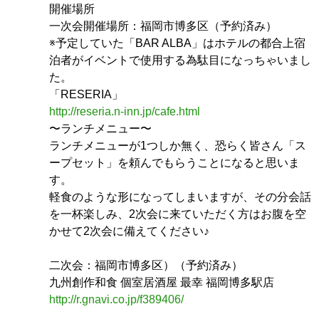
開催場所
一次会開催場所：福岡市博多区（予約済み）
※予定していた「BAR ALBA」はホテルの都合上宿
泊者がイベントで使用する為駄目になっちゃいまし
た。
「RESERIA」
http://reseria.n-inn.jp/cafe.html
〜ランチメニュー〜
ランチメニューが1つしか無く、恐らく皆さん「ス
ープセット」を頼んでもらうことになると思いま
す。
軽食のような形になってしまいますが、その分会話
を一杯楽しみ、2次会に来ていただく方はお腹を空
かせて2次会に備えてください♪
二次会：福岡市博多区）（予約済み）
九州創作和食 個室居酒屋 最幸 福岡博多駅店
http://r.gnavi.co.jp/f389406/