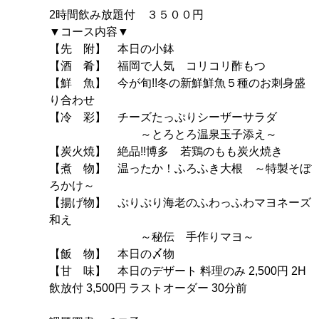
2時間飲み放題付 ３５００円
▼コース内容▼
【先 附】 本日の小鉢
【酒 肴】 福岡で人気 コリコリ酢もつ
【鮮 魚】 今が旬!!冬の新鮮鮮魚５種のお刺身盛
り合わせ
【冷 彩】 チーズたっぷりシーザーサラダ
～とろとろ温泉玉子添え～
【炭火焼】 絶品!!博多 若鶏のもも炭火焼き
【煮 物】 温ったか！ふろふき大根 ～特製そぼ
ろかけ～
【揚げ物】 ぷりぷり海老のふわっふわマヨネーズ
和え
～秘伝 手作りマヨ～
【飯 物】 本日の〆物
【甘 味】 本日のデザート 料理のみ 2,500円 2H
飲放付 3,500円 ラストオーダー 30分前