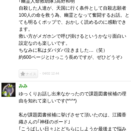
｢幽霊人命救助隊｣高野和明
自殺した人達が、天国に行く条件として自殺志願者
100人の命を救う為、幽霊となって奮闘するお話。と
ても明るくポップで、おかしく読めるのに感動でき
ます。
救い方がメガホンで呼び掛けるというかなり面白い
設定なのも楽しいです。
ちなみに私はダバダバ泣きました…（笑）
約600ページとけっこう長めですが、ぜひどうぞ♪
04/02 12:44
ナイス
みみ
ゆっくりお話し出来なかったので課題図書候補の理
由を知れて楽しいです(*^^*)
私が課題図書候補に挙げさせて頂いたのは、江國香
織さんの｢神様のボード｣
｢こうばしい日々｣とどちらにしようか最後まで悩み