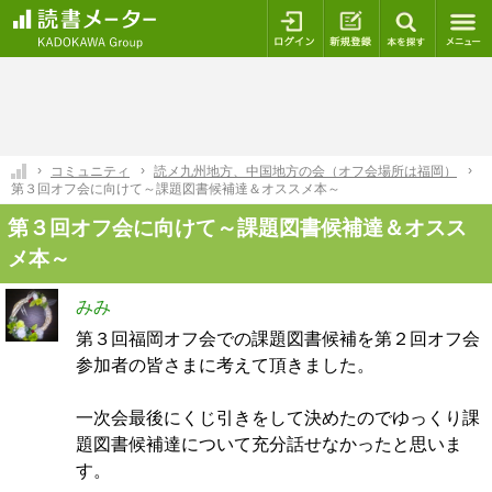
ログイン
新規登録
本を探
コミュニティ
読メ九州地方、中国地方の会（オフ会場所は福岡）
第３回オフ会に向けて～課題図書候補達＆オススメ本～
第３回オフ会に向けて～課題図書候補達＆オスス
メ本～
みみ
第３回福岡オフ会での課題図書候補を第２回オフ会
参加者の皆さまに考えて頂きました。
一次会最後にくじ引きをして決めたのでゆっくり課
題図書候補達について充分話せなかったと思いま
す。