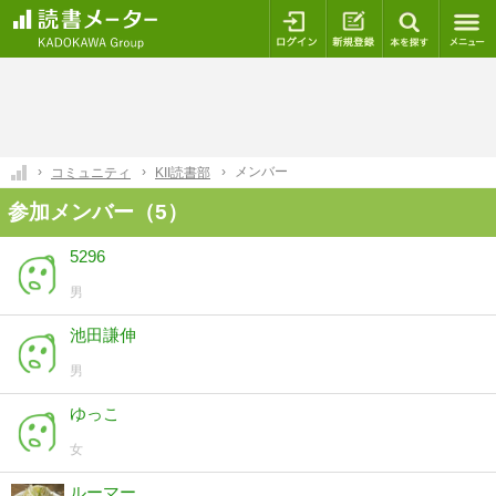
ログイン
新規登録
本を探
メンバー
コミュニティ
KII読書部
参加メンバー（5）
5296
男
池田謙伸
男
ゆっこ
女
ルーマー