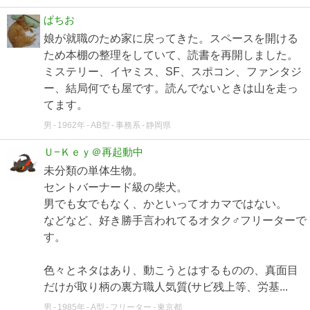
ぱちお
娘が就職のため家に戻ってきた。スペースを開ける
ため本棚の整理をしていて、読書を再開しました。
ミステリー、イヤミス、SF、スポコン、ファンタジ
ー、結局何でも屋です。読んでないときは山を走っ
てます。
男
1962年
AB型
事務系
静岡県
Ｕ−Ｋｅｙ＠再起動中
未分類の単体生物。
セントバーナード級の柴犬。
男でも女でもなく、かといってオカマではない。
などなど、好き勝手言われてるオタク♂フリーターで
す。
色々とネタはあり、動こうとはするものの、真面目
だけが取り柄の裏方職人気質(サビ残上等、労基...
男
1985年
A型
フリーター
東京都