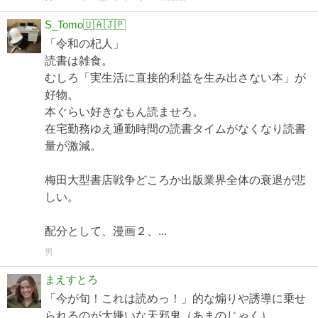
S_Tomo🇺🇦🇯🇵
「令和の杞人」
読書は雑食。
むしろ「実生活に直接的利益を生み出さない本」が
好物。
本ぐらい好きなもん読ませろ。
在宅勤務ゆえ通勤時間の読書タイムがなくなり読書
量が激減。
梅田大型書店戦争どころか出版業界全体の衰退が悲
しい。
配分として、漫画２、...
男
まえすとろ
「今が旬！これは読めっ！」的な煽りや誘導に乗せ
られるのが大嫌いな天邪鬼（あまのじゃく）。