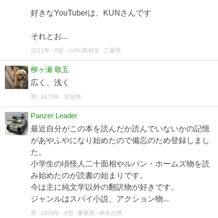
好きなYouTuberは、KUNさんです
それとお...
2011年
A型
小/中/高校生
三重県
柳ヶ瀬 敬五
広く、浅く
男
1973年
茨城県
Panzer Leader
最近自分がこの本を読んだか読んでいないかの記憶
があやふやになり始めたので備忘のため登録しまし
た。
小学生の頃怪人二十面相やルパン・ホームズ物を読
み始めたのが読書の始まりです。
今は主に純文学以外の翻訳物が好きです。
ジャンルはスパイ小説、アクション物...
男
1959年
A型
事務系
神奈川県