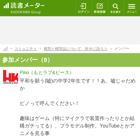
ログイン
新規登録
本を探
メンバー
コミュニティ
模型と模型誌について、好きに語ろう
参加メンバー（8）
Pino（もとラブ&ピース）
平和を願う(嘘)の中学2年生です！！あ、嘘じゃだめ
か
ピノって呼んでください！
趣味はゲーム（特にマイクラで装置作ったりとか結
構ガチってる）、プラモデル制作、YouTubeとかア
ニメを見る事