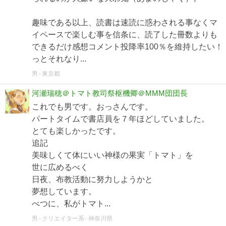
趣味である以上、読書は速読に惑わされる事なくマ
イペースで楽しむ事を信条に、読了した冊数よりも
できるだけ感想コメント投降率100％を維持したい！
っとそれなり...
男
東京都
河瀬瑞穂＠トマト教司祭枢機卿＠MMM団団長
これでも男です。おっさんです。
パートタイムで書店員を７年ほどしていました。
とても楽しかったです。
追記
美味しくて体にいい神様の果実「トマト」を
世に広めるべく
日夜、布教活動に努力しようかと
夢想しています。
べつに、私がトマト...
男
クリエイター系
神奈川県