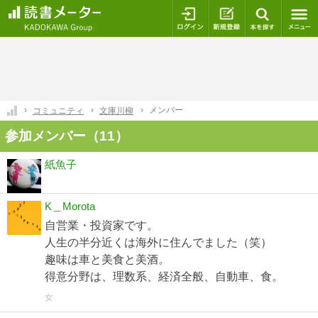
ログイン
新規登録
本を探
メンバー
コミュニティ
文庫川柳
参加メンバー（11）
紙魚子
K＿Morota
自営業・投資家です。
人生の半分近くは海外に住んでました（笑）
趣味は車と美食と美酒。
得意分野は、理数系、経済全般、自動車、食。
女