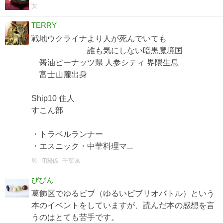
女
TERRY
戦地ウクライナより人が死んでいても
誰も気にしない暗黒魔境国
醤油ピーナッツ県 人参シティ 界隈生息
富士山麓出身
Ship10 住人
すこん部
・トラベルランナー
・エスニック・中華料理マ...
男
IT関係
千葉県
ぴぴん
葛飾区でゆるビブ（ゆるいビブリオバトル）という
本のイベントをしていますが、読んだ本の感想を言
うのはとても苦手です。