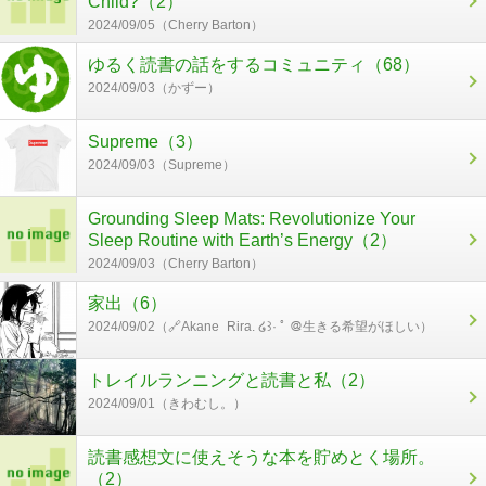
Child?（2）
2024/09/05（Cherry Barton）
ゆるく読書の話をするコミュニティ（68）
2024/09/03（かずー）
Supreme（3）
2024/09/03（Supreme）
Grounding Sleep Mats: Revolutionize Your
Sleep Routine with Earth’s Energy（2）
2024/09/03（Cherry Barton）
家出（6）
2024/09/02（🔗Akane_Rira. ໒꒱· ﾟ ＠生きる希望がほしい）
トレイルランニングと読書と私（2）
2024/09/01（きわむし。）
読書感想文に使えそうな本を貯めとく場所。
（2）