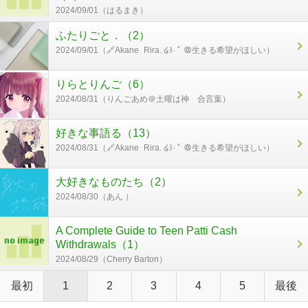
2024/09/01（はるまき）
ふたりごと．（2）
2024/09/01（🔗Akane_Rira. ໒꒱· ﾟ ＠生きる希望がほしい）
りらとりんご（6）
2024/08/31（りんごあめ＠土曜は神 合言葉）
好きな事語る（13）
2024/08/31（🔗Akane_Rira. ໒꒱· ﾟ ＠生きる希望がほしい）
大好きなものたち（2）
2024/08/30（あん ）
A Complete Guide to Teen Patti Cash
Withdrawals（1）
2024/08/29（Cherry Barton）
最初
1
2
3
4
5
最後