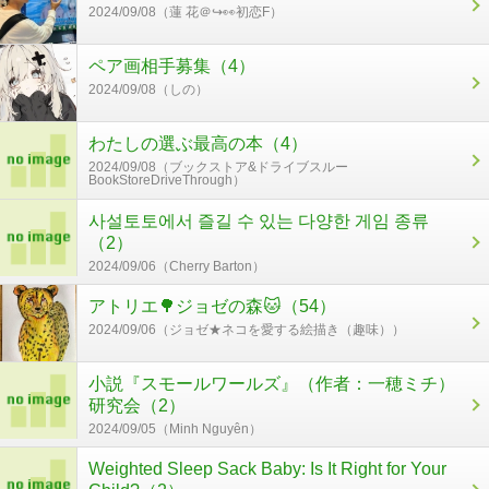
2024/09/08（蓮 花＠↪️👀初恋F）
ペア画相手募集（4）
2024/09/08（しの）
わたしの選ぶ最高の本（4）
2024/09/08（ブックストア&ドライブスルー
BookStoreDriveThrough）
사설토토에서 즐길 수 있는 다양한 게임 종류
（2）
2024/09/06（Cherry Barton）
アトリエ🌳ジョゼの森🐱（54）
2024/09/06（ジョゼ★ネコを愛する絵描き（趣味））
小説『スモールワールズ』（作者：一穂ミチ）
研究会（2）
2024/09/05（Minh Nguyễn）
Weighted Sleep Sack Baby: Is It Right for Your