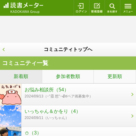
ログイン
新規登録
本を探
コミュニティトップへ
コミュニティ一覧
新着順
参加者数順
更新順
お悩み相談所（54）
2024/09/13（ｰ°霞 想°ｰ🥀♯ペア画募集中）
いっちゃん＆かをり（4）
2024/09/11（いっちゃん）
⛄️（3）