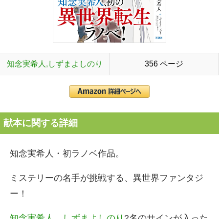
知念実希人,しずまよしのり
356 ページ
献本に関する詳細
知念実希人・初ラノベ作品。
ミステリーの名手が挑戦する、異世界ファンタジ
ー！
知念実希人
、
しずまよしのり
2名のサインが入った