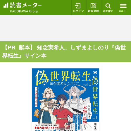
ログイン
新規登録
本を探
【PR_献本】 知念実希人、しずまよしのり『偽世
界転生』サイン本