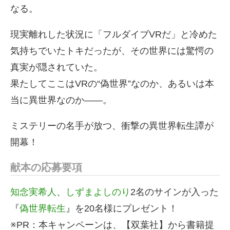
なる。
現実離れした状況に「フルダイブVRだ」と冷めた
気持ちでいたトキだったが、その世界には驚愕の
真実が隠されていた。
果たしてここはVRの“偽世界”なのか、あるいは本
当に異世界なのか――。
ミステリーの名手が放つ、衝撃の異世界転生譚が
開幕！
献本の応募要項
知念実希人
、
しずまよしのり
2名のサインが入った
『
偽世界転生
』を20名様にプレゼント！
※PR：本キャンペーンは、【双葉社】から書籍提