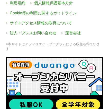
利用規約
個人情報保護基本方針
Cookie等の利用に関するガイドライン
サイトアクセス情報の取得について
法人・プレスお問い合わせ
運営会社
※本サイトはアフィリエイトプログラムによる収益を得ていま
す