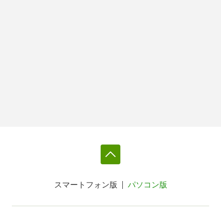
スマートフォン版
パソコン版