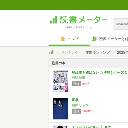
Amazo
トップ
読書メーターと
トップ
ランキング
年間ランキング
202
注目の本
烏は主を選ばない 八咫烏シリーズ 2
阿部 智里
登録
8407
正欲
朝井 リョウ
登録
16142
オッペンハイマー 上 異才