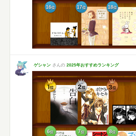
16
17
18
位
位
位
ゲシャン
さんの
2025年おすすめランキング
1
2
3
位
位
位
6
7
8
位
位
位