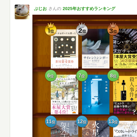
ぷじお
さんの
2025年おすすめランキング
1
2
3
位
位
位
6
7
8
位
位
位
11
12
13
位
位
位