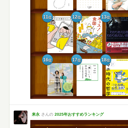
11
12
13
位
位
位
16
17
18
位
位
位
来永
さんの
2025年おすすめランキング