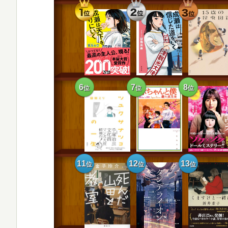
1
2
3
位
位
位
6
7
8
位
位
位
11
12
13
位
位
位