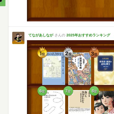
てながあしなが
さんの
2025年おすすめランキング
1
2
3
位
位
位
6
7
8
位
位
位