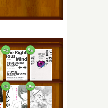
4
5
位
位
9
10
位
位