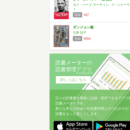
カイ・バード,マーティン・J・シャーウ
ィ
登録
497
ダンジョン飯
九井 諒子
登録
9056
読書メーターの
読書管理
アプリ
詳しくはこちら
日々の読書量を簡単に記録・管理できるアプリ
読書メーターです。
新たな本との出会いや読書仲間とのつながりが
読書をもっと楽しくします。