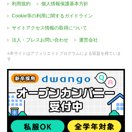
利用規約
個人情報保護基本方針
Cookie等の利用に関するガイドライン
サイトアクセス情報の取得について
法人・プレスお問い合わせ
運営会社
※本サイトはアフィリエイトプログラムによる収益を得ていま
す