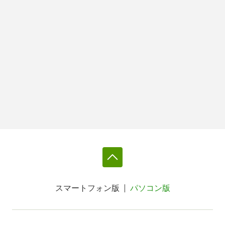
スマートフォン版
パソコン版