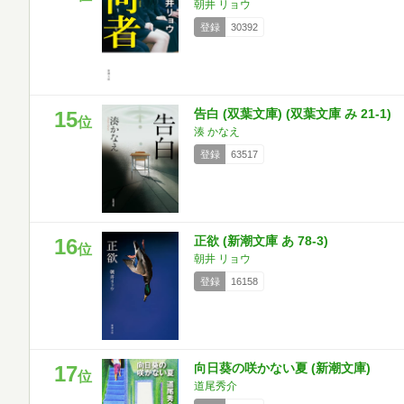
朝井 リョウ
登録
30392
告白 (双葉文庫) (双葉文庫 み 21-1)
15
位
湊 かなえ
登録
63517
正欲 (新潮文庫 あ 78-3)
16
位
朝井 リョウ
登録
16158
向日葵の咲かない夏 (新潮文庫)
17
位
道尾秀介