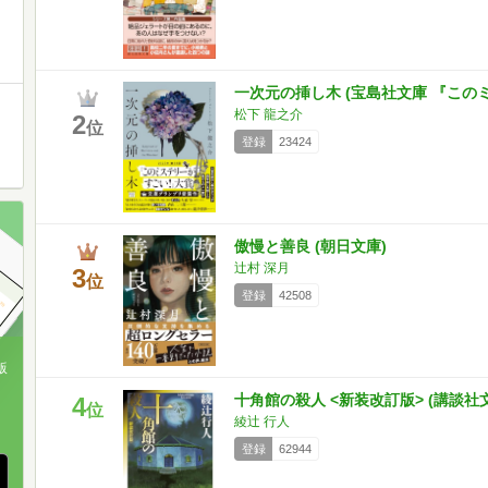
一次元の挿し木 (宝島社文庫 『この
松下 龍之介
2
位
登録
23424
傲慢と善良 (朝日文庫)
辻村 深月
3
位
登録
42508
版
十角館の殺人 <新装改訂版> (講談社文庫 
4
、
位
綾辻 行人
登録
62944