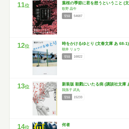
葉桜の季節に君を想うということ (文春文
11
位
歌野 晶午
登録
54687
時をかけるゆとり (文春文庫 あ 68-1)
12
位
朝井 リョウ
登録
16822
新装版 殺戮にいたる病 (講談社文庫 あ 
13
位
我孫子 武丸
登録
15233
何者
14
位