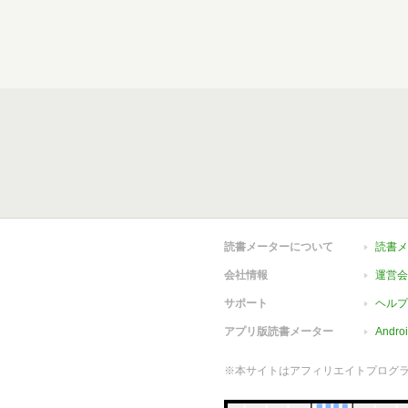
読書メーターについて
読書メ
会社情報
運営会
サポート
ヘルプ
アプリ版読書メーター
Andr
※本サイトはアフィリエイトプログ