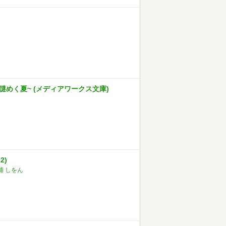
謎めく夏~ (メディアワークス文庫)
2)
浦 しをん