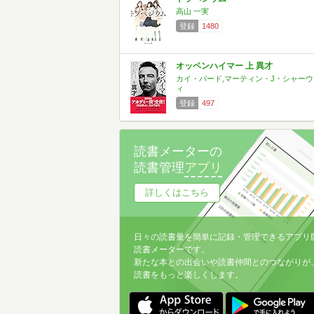
高山 一実
登録
1480
オッペンハイマー 上 異才
カイ・バード,マーティン・J・シャーウ
ィ
登録
497
読書メーターの
読書管理
アプリ
詳しくはこちら
日々の読書量を簡単に記録・管理できるアプリ
読書メーターです。
新たな本との出会いや読書仲間とのつながりが
読書をもっと楽しくします。