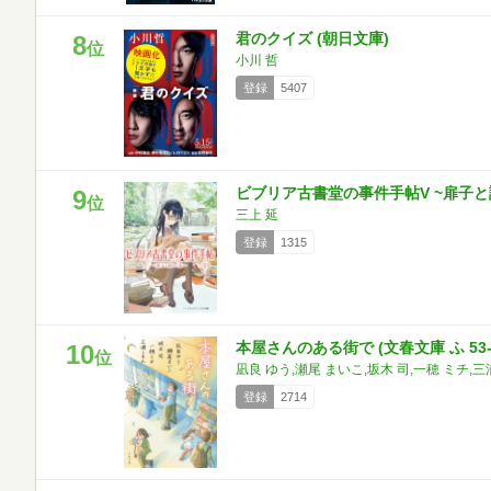
君のクイズ (朝日文庫)
8
位
小川 哲
登録
5407
ビブリア古書堂の事件手帖V ~扉子と
9
位
三上 延
登録
1315
本屋さんのある街で (文春文庫 ふ 53-
10
位
凪良 ゆう,瀬尾 まいこ,坂木 司,一穂 ミチ,三
登録
2714