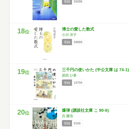
登録
56086
博士の愛した数式
18
位
小川 洋子
登録
58889
三千円の使いかた (中公文庫 は 74-1)
19
位
原田 ひ香
登録
19794
爆弾 (講談社文庫 こ 90-6)
20
位
呉 勝浩
登録
8166