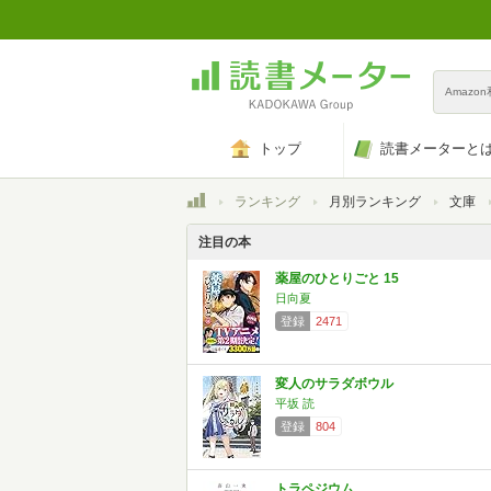
Amazo
トップ
読書メーターと
トップ
ランキング
月別ランキング
文庫
注目の本
薬屋のひとりごと 15
日向夏
登録
2471
変人のサラダボウル
平坂 読
登録
804
トラペジウム