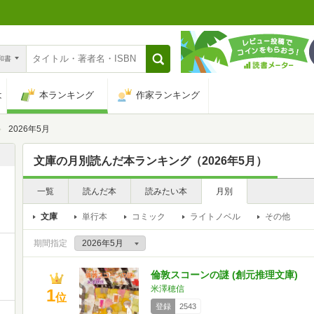
n和書
は
本ランキング
作家ランキング
2026年5月
文庫の月別読んだ本ランキング（2026年5月）
一覧
読んだ本
読みたい本
月別
文庫
単行本
コミック
ライトノベル
その他
期間指定
倫敦スコーンの謎 (創元推理文庫)
米澤穂信
1
位
登録
2543