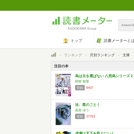
Amazo
トップ
読書メーターと
トップ
ランキング
月別ランキング
文庫
注目の本
烏は主を選ばない 八咫烏シリーズ 2
阿部 智里
登録
8407
汝、星のごとく
凪良 ゆう
登録
37793
成瀬は天下を取りにいく