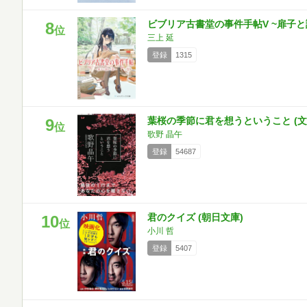
ビブリア古書堂の事件手帖V ~扉子と
8
位
三上 延
登録
1315
葉桜の季節に君を想うということ (文春文
9
位
歌野 晶午
登録
54687
君のクイズ (朝日文庫)
10
位
小川 哲
登録
5407