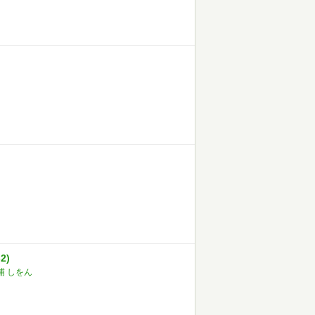
2)
浦 しをん