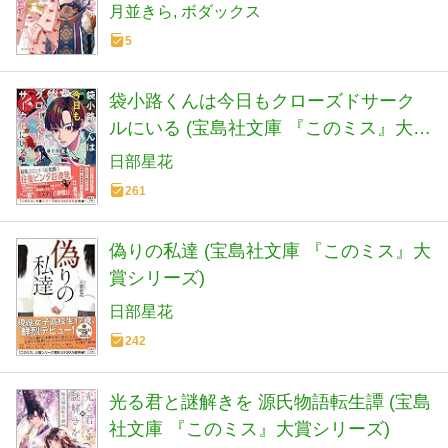
月並きら
ボダックス
5
袋小路くんは今日もクローズドサーク
ルにいる (宝島社文庫 『このミス』大賞
シリーズ)
日部星花
261
偽りの私達 (宝島社文庫 『このミス』大
賞シリーズ)
日部星花
242
光る君と謎解きを 源氏物語転生譚 (宝島
社文庫 『このミス』大賞シリーズ)