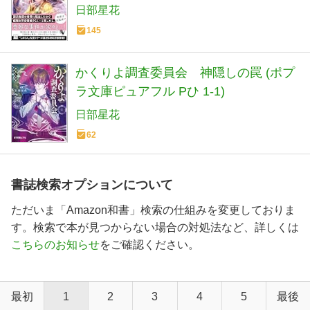
日部星花
145
かくりよ調査委員会 神隠しの罠 (ポプ
ラ文庫ピュアフル Pひ 1-1)
日部星花
62
書誌検索オプションについて
ただいま「Amazon和書」検索の仕組みを変更しておりま
す。検索で本が見つからない場合の対処法など、詳しくは
こちらのお知らせ
をご確認ください。
最初
1
2
3
4
5
最後