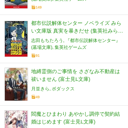
149
都市伝説解体センター ノベライズ みら
い文庫版 真実を暴きだせ (集英社みらい
文庫)
志田もちたろう
『都市伝説解体センター』
(墓場文庫)
集英社ゲームズ
91
地縛霊側のご事情を さざなみ不動産は
祓いません (富士見L文庫)
月並きら
ボダックス
49
閻魔とひまわり あやかし調停で契約結
婚はじめます (富士見L文庫)