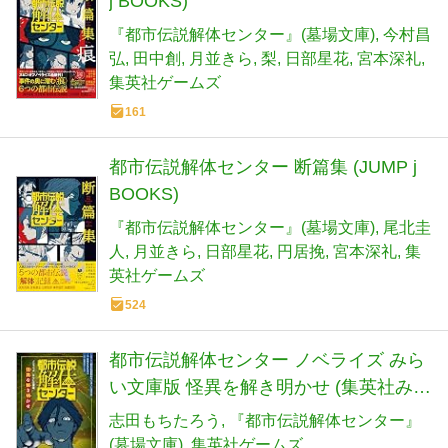
j BOOKS)
『都市伝説解体センター』(墓場文庫)
今村昌
弘
田中創
月並きら
梨
日部星花
宮本深礼
集英社ゲームズ
161
都市伝説解体センター 断篇集 (JUMP j
BOOKS)
『都市伝説解体センター』(墓場文庫)
尾北圭
人
月並きら
日部星花
円居挽
宮本深礼
集
英社ゲームズ
524
都市伝説解体センター ノベライズ みら
い文庫版 怪異を解き明かせ (集英社みら
い文庫)
志田もちたろう
『都市伝説解体センター』
(墓場文庫)
集英社ゲームズ