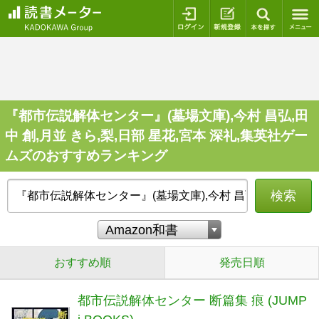
ログイン
新規登録
本を探
『都市伝説解体センター』(墓場文庫),今村 昌弘,田
中 創,月並 きら,梨,日部 星花,宮本 深礼,集英社ゲー
ムズのおすすめランキング
検索
おすすめ順
発売日順
都市伝説解体センター 断篇集 痕 (JUMP