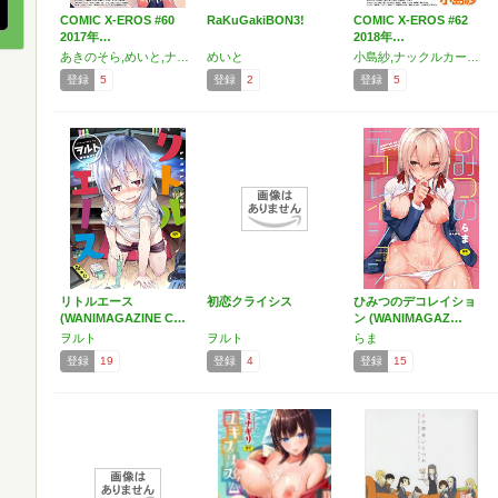
COMIC X-EROS #60
RaKuGakiBON3!
COMIC X-EROS #62
2017年…
2018年…
あきのそら,めいと,ナックルカーブ,武藤まと,まりお,ディビ,F4U,カヅチ,七尾ゆきじ,東鉄神,ヲルト,ボボボ,楝蛙,二条かため,溝口ぜらちん,東雲龍,ミナギリ,らま,荒田川にけい,ミカリン,fu-ta,しっかり者のタカシくん
めいと
小島紗,ナックルカーブ,あきのそら,犬江しんすけ,いつつせ,変熊,虎助遥人,富士やま,kiasa,東鉄神,らま,いづれ,露々々木もげら,ボボボ,楝蛙,白田太,七尾ゆきじ,タカハシノヲト,蒼井ミハル,ミナギリ,東雲龍,里崎,ミカリン,神谷ズズ,しっかり者のタカシくん
登録
5
登録
2
登録
5
リトルエース
初恋クライシス
ひみつのデコレイショ
(WANIMAGAZINE C…
ン (WANIMAGAZ…
ヲルト
ヲルト
らま
登録
19
登録
4
登録
15