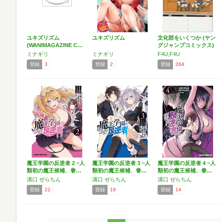
ユキズリズム
ユキズリズム
文化部をいくつか (ヤン
(WANIMAGAZINE C…
グジャンプコミックス)
ミナギリ
ミナギリ
F4U,F4U
登録
3
登録
2
登録
264
魔王学園の反逆者 2 ~人
魔王学園の反逆者 3 ~人
魔王学園の反逆者 4 ~人
類初の魔王候補、眷…
類初の魔王候補、眷…
類初の魔王候補、眷…
溝口 ぜらちん
溝口 ぜらちん
溝口 ぜらちん
登録
22
登録
19
登録
14