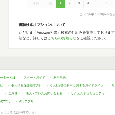
最初
前
1
2
3
4
5
6
全507件中 1 - 20件を表
書誌検索オプションについて
ただいま「Amazon和書」検索の仕組みを変更しておりま
法など、詳しくは
こちらのお知らせ
をご確認ください。
ーターとは
スタートガイド
利用規約
社
個人情報保護基本方針
Cookie等の利用に関するガイドライン
サ
ご意見
法人・プレスお問い合わせ
リクエストコミュニティ
oidアプリ
iOSアプリ
ラムによる収益を得ています