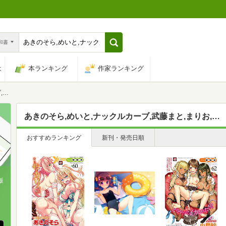
n和書
は
本ランキング
作家ランキング
カシくん
あきのそら,めいと,ナックルカーブ,武藤まと,まりお,ディビ,F4U,カヅチ,七尾ゆきじ,東鉄神,ヲルト,ボボボ,楝蛙,二条かため,溝口ぜらちん,東雲龍,ミナギリ,らま,荒田川にけい,ミカリン,fu-ta,しっかり者のタカシくん
おすすめランキング
新刊・発売日順
版
、