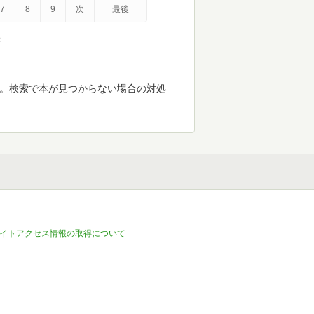
7
8
9
次
最後
示
す。検索で本が見つからない場合の対処
イトアクセス情報の取得について