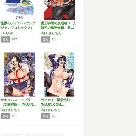
怪獣のテイル 2 (ヤング
魔王学園の反逆者 1 ~人
ジャンプコミックス)
類初の魔王候補、眷…
F4U,F4U
溝口 ぜらちん
登録
107
登録
35
サキュバス・アプリ
ガクセイ ~娼学性奴~
〈学園催眠〉 (MUJIN…
(MUJIN COM…
溝口ぜらちん
溝口ぜらちん
登録
11
登録
10