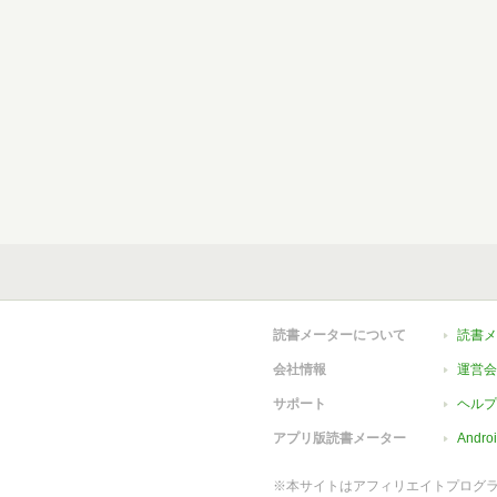
読書メーターについて
読書メ
会社情報
運営会
サポート
ヘルプ
アプリ版読書メーター
Andr
※本サイトはアフィリエイトプログ