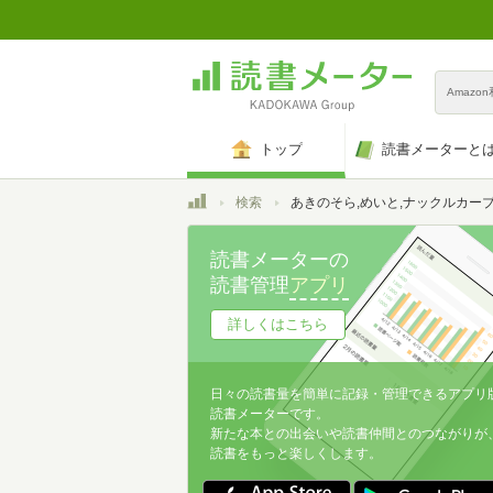
Amazo
トップ
読書メーターと
トップ
検索
あきのそら,めいと,ナックルカーブ,武藤まと,まりお,ディビ,F4U,カヅチ,七尾ゆきじ,東鉄神,ヲルト,ボボボ,楝蛙,二条かため,溝口ぜらちん,東雲龍,ミナギリ,らま,荒田川にけい,ミカリン,fu-ta,しっかり者のタ
読書メーターの
読書管理
アプリ
詳しくはこちら
日々の読書量を簡単に記録・管理できるアプリ
読書メーターです。
新たな本との出会いや読書仲間とのつながりが
読書をもっと楽しくします。