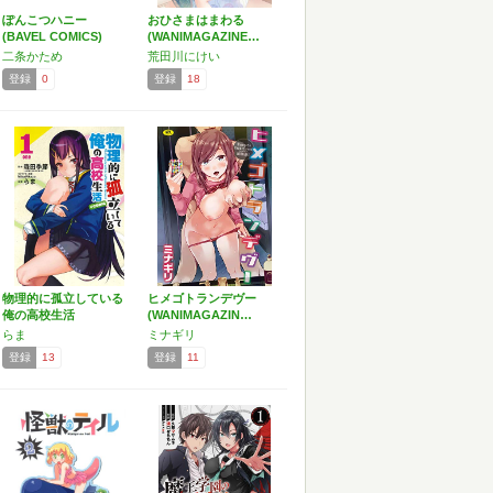
ぽんこつハニー
おひさまはまわる
(BAVEL COMICS)
(WANIMAGAZINE…
二条かため
荒田川にけい
登録
0
登録
18
物理的に孤立している
ヒメゴトランデヴー
俺の高校生活
(WANIMAGAZIN…
@comic…
らま
ミナギリ
登録
13
登録
11