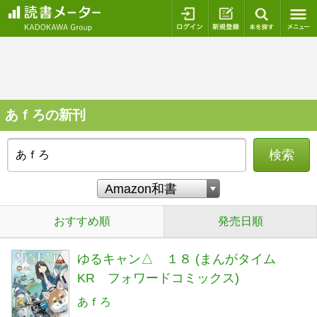
ログイン
新規登録
本を探
あｆろの新刊
検索
おすすめ順
発売日順
ゆるキャン△ １８ (まんがタイム
KR フォワードコミックス)
あｆろ