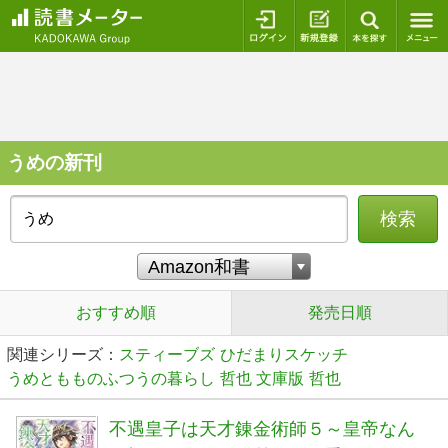
ログイン
新規登録
本を探
うめの新刊
検索
おすすめ順
発売日順
関連シリーズ：
スティーブズ
ひだまりスケッチ
うめともものふつうの暮らし
哲也 文庫版
哲也
不遇皇子は天才錬金術師５～皇帝なん