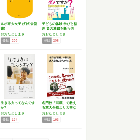
ルポ東大女子 (幻冬舎新
子どもの体験 学びと格
書)
差 負の連鎖を断ち切
る…
おおたとしまさ
おおたとしまさ
登録
209
登録
208
生きる力ってなんです
名門校「武蔵」で教え
か?
る東大合格より大事な
こと…
おおたとしまさ
おおたとしまさ
登録
164
登録
163