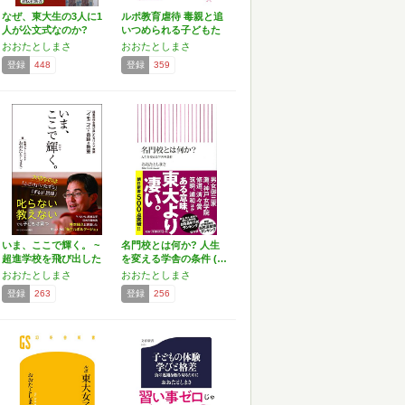
なぜ、東大生の3人に1
ルポ教育虐待 毒親と追
人が公文式なのか?
いつめられる⼦どもた
(祥…
ち…
おおたとしまさ
おおたとしまさ
登録
448
登録
359
いま、ここで輝く。 ~
名門校とは何か? 人生
超進学校を飛び出した
を変える学舎の条件 (…
カ…
おおたとしまさ
おおたとしまさ
登録
263
登録
256