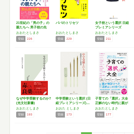
21世紀の「男の子」の
パパのトリセツ
女子校という選択 日経
親たちへ 男子校の先
プレミアシリーズ
生…
おおたとしまさ
おおたとしまさ
おおたとしまさ
登録
226
登録
229
登録
211
なぜ中学受験するのか?
中学受験という選択 (日
子育ての「選択」大全
(光文社新書)
経プレミアシリーズ)…
正解のない時代に親が
わ…
おおたとしまさ
おおた としまさ
おおたとしまさ
登録
193
登録
173
登録
177