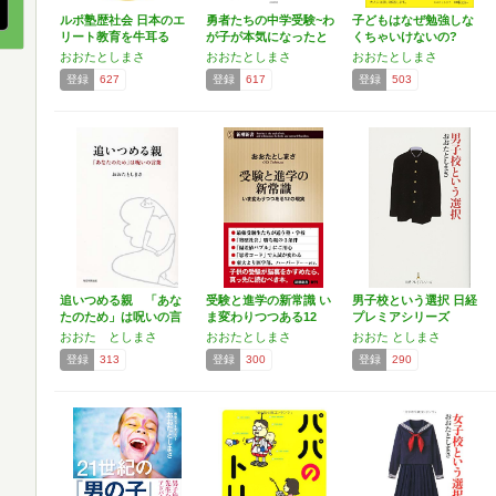
ルポ塾歴社会 日本のエ
勇者たちの中学受験~わ
子どもはなぜ勉強しな
リート教育を牛耳る
が子が本気になったと
くちゃいけないの?
「鉄…
き…
おおたとしまさ
おおたとしまさ
おおたとしまさ
登録
627
登録
617
登録
503
追いつめる親 「あな
受験と進学の新常識 い
男子校という選択 日経
たのため」は呪いの言
ま変わりつつある12
プレミアシリーズ
葉
の…
おおた としまさ
おおたとしまさ
おおた としまさ
登録
313
登録
300
登録
290