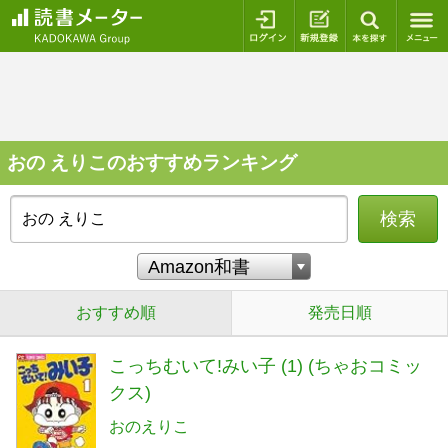
ログイン
新規登録
本を探
おの えりこのおすすめランキング
検索
おすすめ順
発売日順
こっちむいて!みい子 (1) (ちゃおコミッ
クス)
おのえりこ