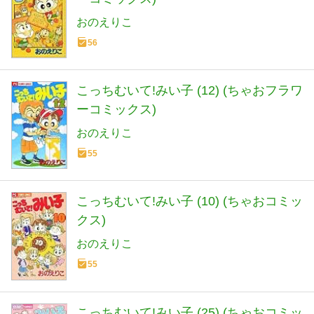
おのえりこ
56
こっちむいて!みい子 (12) (ちゃおフラワ
ーコミックス)
おのえりこ
55
こっちむいて!みい子 (10) (ちゃおコミッ
クス)
おのえりこ
55
こっちむいて!みい子 (25) (ちゃおコミッ