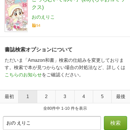
クス)
おのえりこ
54
書誌検索オプションについて
ただいま「Amazon和書」検索の仕組みを変更しておりま
す。検索で本が見つからない場合の対処法など、詳しくは
こちらのお知らせ
をご確認ください。
最初
1
2
3
4
5
最後
全80件中 1-10 件を表示
検索