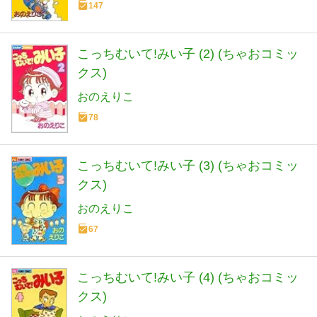
147
こっちむいて!みい子 (2) (ちゃおコミッ
クス)
おのえりこ
78
こっちむいて!みい子 (3) (ちゃおコミッ
クス)
おのえりこ
67
こっちむいて!みい子 (4) (ちゃおコミッ
クス)