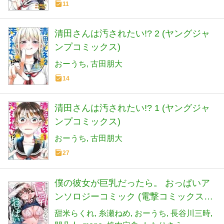
11
清田さんは汚されたい!? 2 (ヤングジャ
ンプコミックス)
おーうち
古田朋大
14
清田さんは汚されたい!? 1 (ヤングジャ
ンプコミックス)
おーうち
古田朋大
27
僕の彼女が巨乳だったら。 おっぱいア
ンソロジーコミック (電撃コミックス
NEXT)
甜米らくれ
糸瀬ねめ
おーうち
長谷川三時