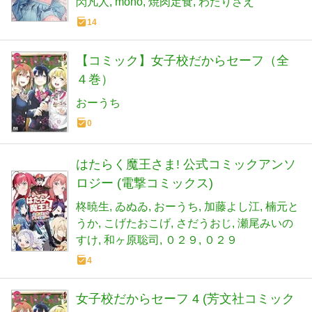
閃凡人
mono
焼肉定食
わたりさえ
14
【コミック】女子校だからセーフ（全
４巻）
おーうち
0
はたらく魔王さま! 公式コミックアンソ
ロジー (電撃コミックス)
柊暁生
ゐぬゐ
おーうち
加藤よし江
楠元と
うか
こげたおこげ
さだうおじ
瀬尾みいの
すけ
和ヶ原聡司
０２９
０２９
4
女子校だからセーフ 4 (芳文社コミック