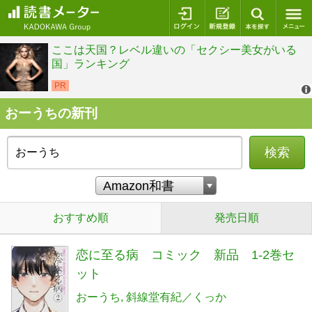
ログイン
新規登録
本を探
おーうちの新刊
検索
おすすめ順
発売日順
恋に至る病 コミック 新品 1-2巻セ
ット
おーうち
斜線堂有紀／くっか