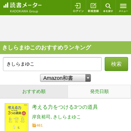
ログイン
新規登録
本を探
きしらまゆこのおすすめランキング
検索
おすすめ順
発売日順
考える力をつける3つの道具
岸良裕司
きしらまゆこ
461