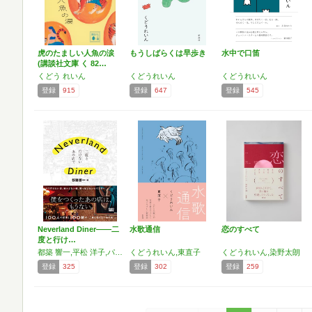
虎のたましい人魚の涙
もうしばらくは早歩き
水中で口笛
(講談社文庫 く 82…
くどう れいん
くどうれいん
くどうれいん
登録
915
登録
647
登録
545
Neverland Diner――二
水歌通信
恋のすべて
度と行け…
都築 響一,平松 洋子,パリッコ,いしい しんじ,俵 万智,玉袋 筋太郎,水道橋博士,江森 丈晃,土岐 麻子,安田 謙一,滝口 悠生,イーピャオ/小山 ゆうじろう,コナリ ミサト,佐藤 健寿,九龍ジョー,ツレヅレ ハナコ,佐久間 裕美子,劔 樹人,小宮山 雄飛,朝吹 真理子,スズキ ナオ,安田 理央,豊田 道倫,小林 勇貴,スケラッコ,鵜飼 正樹,VIDEOTAPEMUSIC,友川 カズキ,柳下 毅一郎,平野 紗季子,村田 沙耶香,高野 秀行,くどう れいん,バリー ユアグロー,大竹 伸朗,日下 慶太
くどうれいん,東直子
くどうれいん,染野太朗
登録
325
登録
302
登録
259