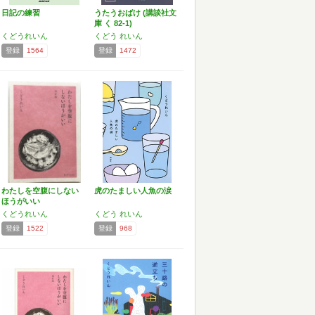
日記の練習
うたうおばけ (講談社文
庫 く 82-1)
くどうれいん
くどう れいん
登録
1564
登録
1472
わたしを空腹にしない
虎のたましい人魚の涙
ほうがいい
くどうれいん
くどう れいん
登録
1522
登録
968