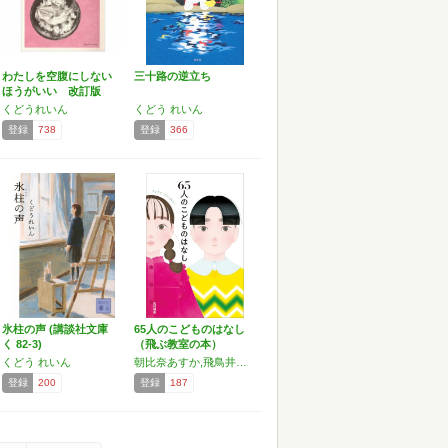
わたしを空腹にしない
三十路の逆立ち
ほうがいい 改訂版
くどうれいん
くどう れいん
登録
738
登録
366
氷柱の声 (講談社文庫
65人のこどものはなし
く 82-3)
（飛ぶ教室の本）
くどう れいん
朝比奈あすか,飛鳥井千砂,天野健太郎,彩瀬まる,安東みきえ,いしいしんじ,石川直樹,いとうみく,岩瀬成子,大阿久佳乃,大沼紀子,岡田淳,緒方修一,岡野大嗣,荻原規子,おくはらゆめ,小沢真理,上條さなえ,川上和人,如月かずさ,クサナギシンペイ,くどうれいん,神野紗希,こだま,小林エリカ,小森香折,斉藤壮馬,齋藤真理子,斉藤倫,坂川栄治,柴崎友香,新沢としひこ,真珠まりこ,せきしろ,高山なおみ,田口ランディ,辻村深月,寺地はるな,中川正子,中沢けい,名久井直子,那須田淳,二宮由紀子,蜂飼耳,幅允孝,東直子,菱
登録
200
登録
187