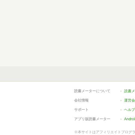
読書メーターについて
読書メ
会社情報
運営会
サポート
ヘルプ
アプリ版読書メーター
Andr
※本サイトはアフィリエイトプログ