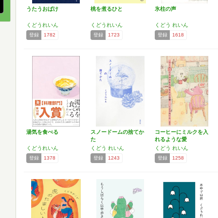
うたうおばけ
桃を煮るひと
氷柱の声
くどうれいん
くどうれいん
くどう れいん
登録
1782
登録
1723
登録
1618
湯気を食べる
スノードームの捨てか
コーヒーにミルクを入
た
れるような愛
くどうれいん
くどう れいん
くどう れいん
登録
1378
登録
1243
登録
1258