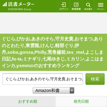
ログイン
新規登録
本を探
ぐじら,ぴかお,あきのそら,守月史貴,おそまつ,あり
のとわたり,東雲龍,けんじ,軽部ぐり,伊
丹,soba,gonza,Philly,荒巻越前,tes_mel,よこしま
日記,fu-ta,ミナギリ,七尾ゆきじ,ミカリン,よこはま
インカ,ysmmzrのおすすめランキング
検索
おすすめ順
発売日順