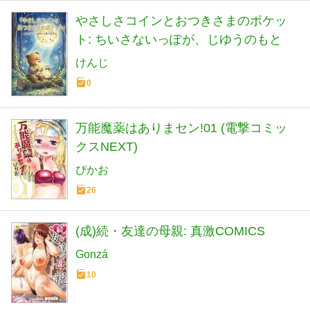
やさしさコインとおつきさまのポケッ
ト: ちいさないっぽが、じゆうのもと
けんじ
0
万能魔薬はありまセン!01 (電撃コミッ
クスNEXT)
ぴかお
26
(成)続・友達の母親: 真激COMICS
Gonzá
10