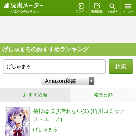
ログイン
新規登録
本を探
げしゅまろのおすすめランキング
検索
おすすめ順
発売日順
椿様は咲き誇れない(1) (角川コミック
ス・エース)
げしゅまろ