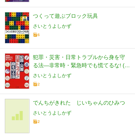
つくって遊ぶブロック玩具
さいとうよしかず
6
犯罪・災害・日常トラブルから身を守
る法―非常時・緊急時でも慌てるな! (特
選街BOOKS)
さいとうよしかず
2
でんちがきれた じいちゃんのひみつ
さいとうよしかず
2