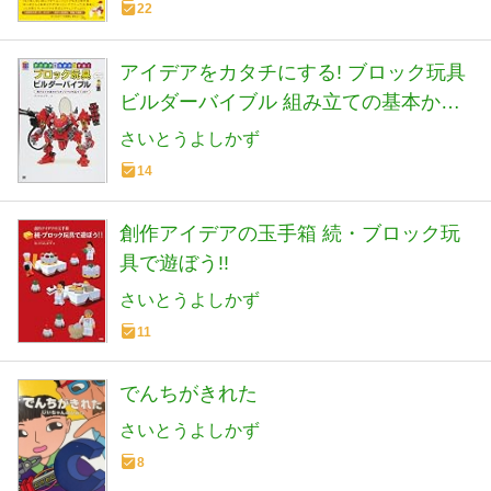
22
アイデアをカタチにする! ブロック玩具
ビルダーバイブル 組み立ての基本から
オリジナル作品づくりまで
さいとうよしかず
14
創作アイデアの玉手箱 続・ブロック玩
具で遊ぼう!!
さいとうよしかず
11
でんちがきれた
さいとうよしかず
8